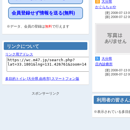
遊
大分県
かぐらちゃや
会員登録せず情報を送る(無料)
[更] 2008-07-13 0
[新] 2008-07-12 0
※データ、会員の登録は
無料
で行えます
リンクについて
リンク用アドレス
医
大分県
庄内診療所
[更] 2008-07-13 0
[新] 2008-07-12 0
多目的トイレ [大分県 由布市] スマートフォン版
スポンサーリンク
利用者の皆さん
※表示されている多目