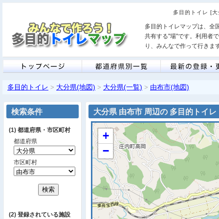
多目的トイレ [
多目的トイレマップは、全
共有する"場"です。利用者
り、みんなで作って行きま
多目的トイレ
大分県(地図)
大分県(一覧)
由布市(地図)
>
>
>
検索条件
大分県 由布市 周辺の 多目的トイレ
(1) 都道府県・市区町村
+
都道府県
−
市区町村
(2) 登録されている施設