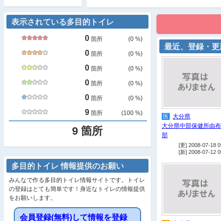
表示されている多目的トイレ
0
箇所
(
0
%)
最近、登録・更
0
箇所
(
0
%)
0
箇所
(
0
%)
0
箇所
(
0
%)
0
箇所
(
0
%)
9
箇所
(
100
%)
医
大分県
大分県中部保健所由布
9
箇所
部
[更] 2008-07-18 0
[新] 2008-07-12 0
多目的トイレ 情報提供のお願い
みんなで作る多目的トイレ情報サイトです。トイレ
の登録はとても簡単です！身近なトイレの情報提供
をお願いします。
会員登録(無料)して情報を登録