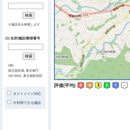
※ マップを
※施設名を検索します
(3) 住所/施設/郵便番号
(例)
国立競技場, 東京都庁,
163-8001, 東京都新宿区
評価(平均)
オストメイト対応
今利用できる施設