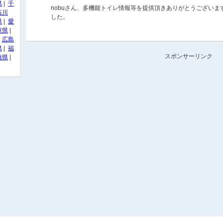
県
|
千
nobuさん、多機能トイレ情報等を提供頂きありがとうござい
石川
した。
県
|
愛
庫県
|
|
広島
県
|
福
スポンサーリンク
崎県
|