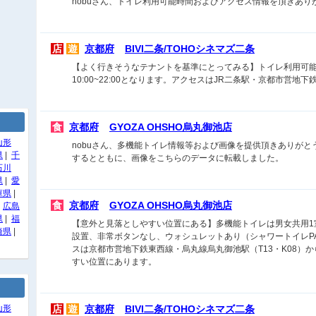
nobuさん、トイレ利用可能時間およびアクセス情報を頂きあ
店
遊
京都府
BIVI二条/TOHOシネマズ二条
【よく行きそうなテナントを基準にとってみる】トイレ利用可能
10:00~22:00となります。アクセスはJR二条駅・京都市営地
食
京都府
GYOZA OHSHO烏丸御池店
山形
nobuさん、多機能トイレ情報等および画像を提供頂きありが
県
|
千
するとともに、画像をこちらのデータに転載しました。
石川
県
|
愛
庫県
|
食
京都府
GYOZA OHSHO烏丸御池店
|
広島
県
|
福
【意外と見落としやすい位置にある】多機能トイレは男女共用1
崎県
|
設置、非常ボタンなし、ウォシュレットあり（シャワートイレPAS
スは京都市営地下鉄東西線・烏丸線烏丸御池駅（T13・K08）
すい位置にあります。
山形
店
遊
京都府
BIVI二条/TOHOシネマズ二条