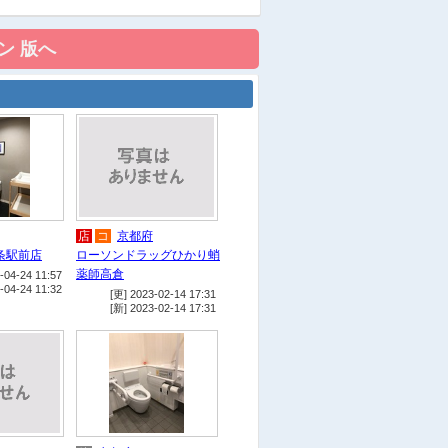
ミアム
宿
ホテルリブマックス京都二条
城西
医
洛和会丸太町病院外来エリア
遊
京都市中央図書館
宿
ザ・セレクトン京都堀川三条
宿
静鉄ホテルプレジオ京都四条
遊
食
京都芸術センター
宿
ヴィアイン京都四条室町
店
コ
京都府
コ
ローソン室町錦小路
条駅前店
ローソンドラッグひかり蛸
薬師高倉
-04-24 11:57
遊
ウィングス京都
-04-24 11:32
[更] 2023-02-14 17:31
宿
三井ガーデンホテル京都三条
[新] 2023-02-14 17:31
宿
東急ステイ京都三条烏丸
宿
エースホテル京都
遊
松栄堂薫習館
遊
京都国際マンガミュージアム
宿
ハートンホテル京都