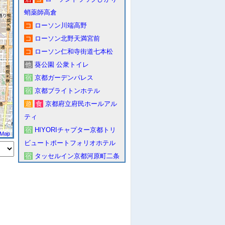
蛸薬師高倉
コ
ローソン川端高野
コ
ローソン北野天満宮前
コ
ローソン仁和寺街道七本松
他
葵公園 公衆トイレ
宿
京都ガーデンパレス
宿
京都ブライトンホテル
遊
食
京都府立府民ホールアル
ティ
宿
HIYORIチャプター京都トリ
tMap
ビュートポートフォリオホテル
宿
タッセルイン京都河原町二条
遊
京都市歴史資料館
官
京都地方裁判所・京都簡易裁
判所
遊
京都市こどもみらい館
宿
アーバンホテル京都二条プレ