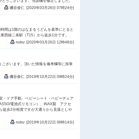
りがとうございます。当該欄を修正しました。
宿
ザエディスターホテル京都二
磯谷俊仁 [2020年03月26日 07時24分]
条
他
二条城チャペルセント・アベ
ニール
時間は1階のはなまるうどんを基準にとると
他
オリエンタル京都朱雀邸
下鉄東西線二条駅（T15）から徒歩1分です。
nobu [2020年03月26日 12時48分]
遊
承天閣美術館
店
ウエルシア京都智恵光院店
店
遊
BIVI二条/TOHOシネマズ
とうございます。頂いた情報を備考欄等に加筆
二条
店
京都トヨタ御池店
磯谷俊仁 [2019年10月22日 09時24分]
食
GYOZA OHSHO烏丸御池店
他
京都市烏丸御池公衆トイレ
室・ドア手動、ベビーシート・ベビーチェア
（改修前）
SO/電池式リモコン）、INAX製 アクセ
コ
ファミリーマート堀川今出川
から徒歩2分程度ですが大通りから見落としや
店
nobu [2019年10月22日 06時14分]
店
ケーヨーデイツー川端店
官
京都市役所