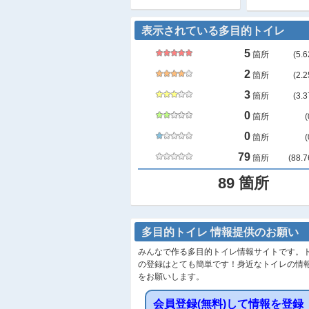
表示されている多目的トイレ
5
箇所
(
5.6
2
箇所
(
2.2
3
箇所
(
3.3
0
箇所
(
0
箇所
(
79
箇所
(
88.7
89
箇所
多目的トイレ 情報提供のお願い
みんなで作る多目的トイレ情報サイトです。
の登録はとても簡単です！身近なトイレの情
をお願いします。
会員登録(無料)して情報を登録