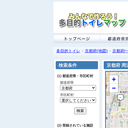
多目的トイレ
京都府(地図)
京都府(
>
>
検索条件
京都府 周
(1) 都道府県・市区町村
+
都道府県
−
市区町村
(2) 登録されている施設