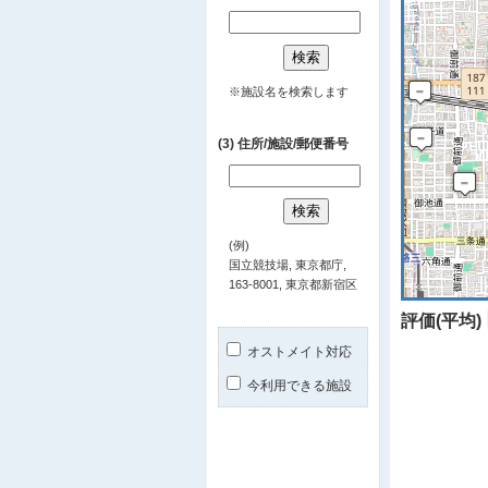
※施設名を検索します
(3) 住所/施設/郵便番号
(例)
国立競技場, 東京都庁,
163-8001, 東京都新宿区
評価(平均)
オストメイト対応
今利用できる施設