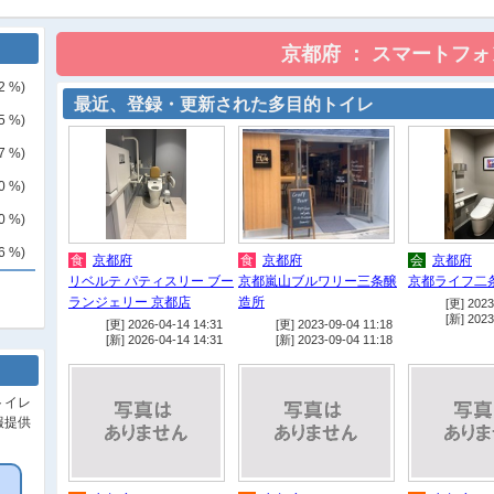
2
%)
最近、登録・更新された多目的トイレ
5
%)
7
%)
0
%)
0
%)
6
%)
食
京都府
食
京都府
会
京都府
リベルテ パティスリー ブー
京都嵐山ブルワリー三条醸
京都ライフ二
ランジェリー 京都店
造所
[更] 2023
[新] 2023
[更] 2026-04-14 14:31
[更] 2023-09-04 11:18
[新] 2026-04-14 14:31
[新] 2023-09-04 11:18
トイレ
報提供