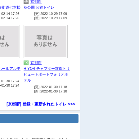
他
京都府
宿
静鉄ホテルプレジオ京都烏丸
寺街道七本松
葵公園 公衆トイレ
御池
-02-14 17:26
[更] 2022-10-29 17:09
-02-14 17:26
[新] 2022-10-29 17:09
遊
京都文化博物館
遊
MOVIX京都
宿
ザ・ロイヤルパークホテル京
都三条
宿
ホテルリソルトリニティ京都
宿
食
京都ホテルオークラ
宿
京都府
宿
クロスホテル京都
ホールアルテ
HIYORIチャプター京都トリ
ビュートポートフォリオホ
宿
ホテルミュッセ京都四条河原
テル
-01-30 17:24
町名鉄
-01-30 17:24
[更] 2022-01-30 17:18
[新] 2022-01-30 17:18
宿
ユニゾイン京都河原町四条
宿
リバースイート京都鴨川迎賓
[京都府] 登録・更新されたトイレ >>>
館
宿
ANAクラウンプラザホテル
京都
宿
京都堀川イン