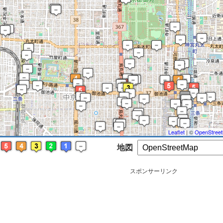
※ マップを検索、表示中です ※
Leaflet
| ©
OpenStree
地図
スポンサーリンク