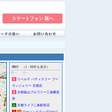
89
件 （1 - 89件を表示）
前へ
次へ
食
リベルテ パティスリー ブー
ランジェリー 京都店
食
京都嵐山ブルワリー三条醸造
所
会
京都ライフ二条駅前店
店
コ
ローソンドラッグひかり