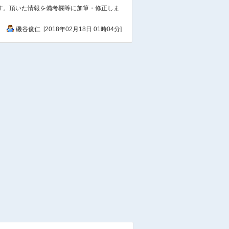
店
ライフ二条駅前店
ます。頂いた情報を備考欄等に加筆・修正しま
店
ライフ川端東一条店
店
ライフ智恵光院店
磯谷俊仁 [2018年02月18日 01時04分]
官
京都市中京区役所
宿
ソラリア西鉄ホテル京都プレ
ミア三条鴨川
店
ゼスト御池
他
LIXIL京都ショールーム
店
メディオ薬局薬屋町店
店
ドコモショップ烏丸御池店
駅
叡山電鉄 出町柳駅
食
サイゼリヤ今出川駅前店
食
かっぱ寿司京のとんぼ
金
みずほ銀行京都中央支店
金
出町支店（みずほパーソナル
スクエア出町）
店
ＨｏｎｄａＣａｒｓ京都西大
路店