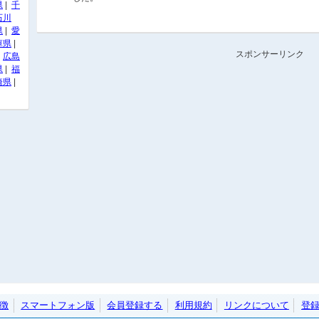
県
|
千
石川
県
|
愛
庫県
|
スポンサーリンク
|
広島
県
|
福
崎県
|
徴
スマートフォン版
会員登録する
利用規約
リンクについて
登