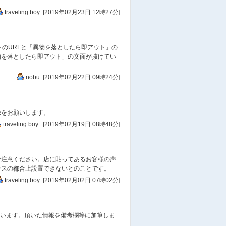
遊
他
松江堀川遊覧船乗場
traveling boy [2019年02月23日 12時27分]
他
菅田公園
店
イオン菅田店
遊
松江歴史館
トのURLと「異物を落としたら即アウト」の
店
食
島根物産観光館・松江名
物を落としたら即アウト」の文面が抜けてい
産センター大手前店
nobu [2019年02月22日 09時24分]
官
会
遊
島根県市町村振興セ
ンター(タウンプラザしまね)
官
会
遊
島根県庁第3分庁舎
除をお願いします。
(公文書センター・竹島資料室)
traveling boy [2019年02月19日 08時48分]
遊
会
食
松江テルサ
店
メガネの三城松江本店
ご注意ください。店に貼ってあるお客様の声
店
ソフトバンク黒田（島根）
ースの都合上設置できないとのことです。
店
スズキアリーナ黒田（島根）
traveling boy [2019年02月02日 07時02分]
宿
ドーミーインEXPRESS松江
金
商工中金松江支店
金
山陰合同銀行法吉出張所
うございます。頂いた情報を備考欄等に加筆しま