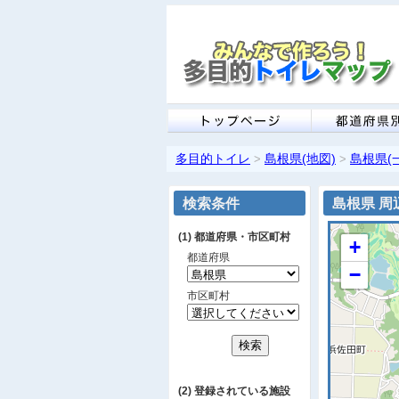
多目的トイレ
島根県(地図)
島根県(
>
>
検索条件
島根県 周
(1) 都道府県・市区町村
+
都道府県
−
市区町村
(2) 登録されている施設