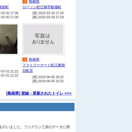
コ
島根県
店
食
遊
イオン松江ショッピ
雑賀町
ローソン松江御手船場町
ングセンター
-03-30 17:38
[更] 2023-03-30 17:29
-03-30 17:38
[新] 2023-03-30 17:29
他
松江神社・興雲閣前広場
駅
一畑電車北松江線 松江しん
じ湖温泉駅
宿
東横INN松江駅前
遊
店
食
カラコロ工房
遊
興雲閣
コ
島根県
店
みしまや 学園店
ファミリーマート松江東朝
日町店
-07-01 21:22
店
食
一畑百貨店
-07-01 21:22
[更] 2019-06-05 16:32
駅
店
食
JR山陰本線 松江
[新] 2019-06-05 16:32
駅 改札外（シャミネ松江）
[島根県] 登録・更新されたトイレ >>>
遊
プラバホール・松江市立中央
図書館 無料エリア
会
遊
くにびきメッセ(島根県立
産業交流会館)
遊
島根県民会館 無料エリア
載を行いました。フジグラン三原のデータに関