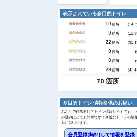
表示されている多目的トイレ
10
箇所
(
14.2
9
箇所
(
12.8
22
箇所
(
31.4
0
箇所
(
0
箇所
(
29
箇所
(
41.4
70
箇所
多目的トイレ 情報提供のお願い
みんなで作る多目的トイレ情報サイトです。
の登録はとても簡単です！身近なトイレの情
をお願いします。
会員登録(無料)して情報を登録