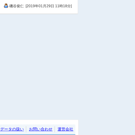
金
山陰合同銀行北支店
磯谷俊仁 [2019年01月29日 11時18分]
金
山陰合同銀行本店営業部
金
みずほ銀行松江支店
店
ＨｏｎｄａＣａｒｓ島根東学
園店
店
ＨｏｎｄａＣａｒｓ島根東黒
田店
食
ビッグボーイ松江学園店
店
ソフトバンク松江学園通南
店
ソフトバンク松江中央
店
auショップ松江西津田
店
ドコモショップくにびき大橋
南店
店
ドコモショップ城山西通り店
店
ドコモショップ松江学園通り
店
店
島根支店
録データの扱い
お問い合わせ
運営会社
駅
JR松江駅