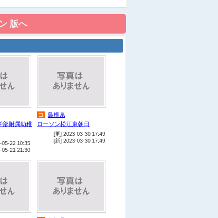
他
城山西駐車場
官
松江市役所 本館
他
末次公園
他
千鳥南公園
他
松江市北公園 第一駐車場付
近
店
黒田ファッションモール（ア
ベイル黒田店・シャンブル黒田
店）
コ
島根県
官
島根県庁本庁舎
学部附属幼稚
ローソン松江東朝日
[更] 2023-03-30 17:49
店
エディオン松江店
[新] 2023-03-30 17:49
-05-22 10:35
遊
松江市総合体育館
-05-21 21:30
コ
ファミリーマート島根大学前
店
店
ドラッグストアウェルネス
学園店
遊
官
松江市城東公民館