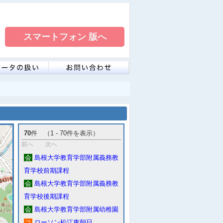
70
件 （1 - 70件を表示）
前へ
次へ
会
島根大学教育学部附属義務教
育学校前期課程
会
島根大学教育学部附属義務教
育学校後期課程
会
島根大学教育学部附属幼稚園
コ
ローソン松江東朝日