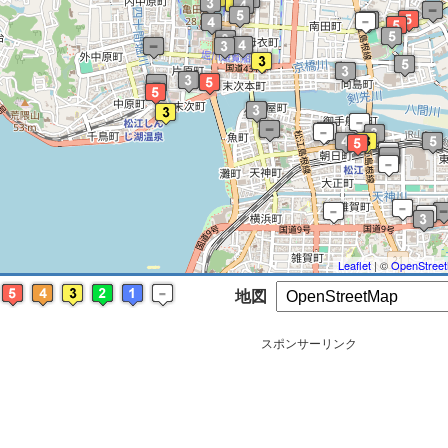
※ マップを検索、表示中です ※
Leaflet
| ©
OpenStree
地図
スポンサーリンク