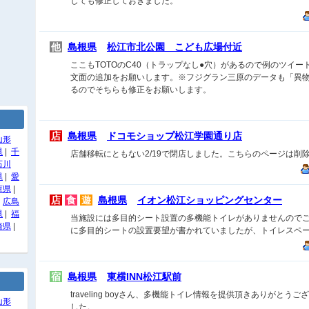
しても修正しておきました。
他
島根県
松江市北公園 こども広場付近
ここもTOTOのC40（トラップなし●穴）があるので例のツイー
文面の追加をお願いします。※フジグラン三原のデータも「異
るのでそちらも修正をお願いします。
店
島根県
ドコモショップ松江学園通り店
山形
県
|
千
店舗移転にともない2/19で閉店しました。こちらのページは削
石川
県
|
愛
庫県
|
店
食
遊
島根県
イオン松江ショッピングセンター
|
広島
県
|
福
当施設には多目的シート設置の多機能トイレがありませんので
崎県
|
に多目的シートの設置要望が書かれていましたが、トイレスペ
宿
島根県
東横INN松江駅前
traveling boyさん、多機能トイレ情報を提供頂きありがと
山形
した。