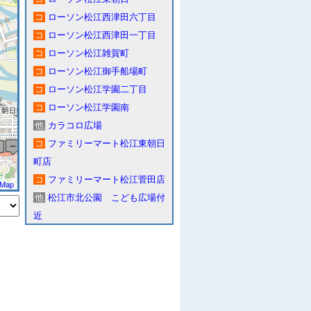
コ
ローソン松江西津田六丁目
コ
ローソン松江西津田一丁目
コ
ローソン松江雑賀町
コ
ローソン松江御手船場町
コ
ローソン松江学園二丁目
コ
ローソン松江学園南
他
カラコロ広場
コ
ファミリーマート松江東朝日
町店
コ
ファミリーマート松江菅田店
tMap
他
松江市北公園 こども広場付
近
店
食
キャスパル
他
稲荷橋付近 多機能トイレ
他
塩見縄手公衆トイレ
他
城山西駐車場 遊覧船乗り場
付近