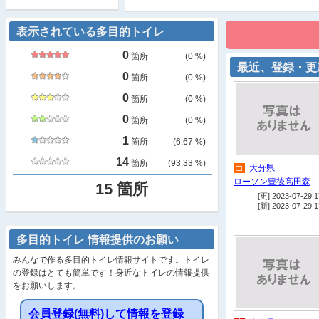
表示されている多目的トイレ
0
箇所
(
0
%)
最近、登録・更
0
箇所
(
0
%)
0
箇所
(
0
%)
0
箇所
(
0
%)
1
箇所
(
6.67
%)
14
箇所
(
93.33
%)
コ
大分県
ローソン豊後高田森
15
箇所
[更] 2023-07-29 1
[新] 2023-07-29 1
多目的トイレ 情報提供のお願い
みんなで作る多目的トイレ情報サイトです。トイレ
の登録はとても簡単です！身近なトイレの情報提供
をお願いします。
会員登録(無料)して情報を登録