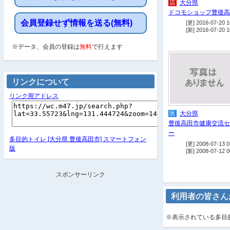
店
大分県
ドコモショップ豊後高
会員登録せず情報を送る(無料)
[更] 2016-07-20 1
[新] 2016-07-20 1
※データ、会員の登録は
無料
で行えます
リンクについて
リンク用アドレス
医
大分県
豊後高田市健康交流セ
ー
多目的トイレ [大分県 豊後高田市] スマートフォン
[更] 2008-07-13 0
版
[新] 2008-07-12 0
スポンサーリンク
利用者の皆さん
※表示されている多目