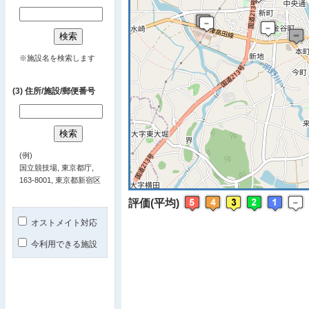
※ マップを
※施設名を検索します
(3) 住所/施設/郵便番号
(例)
国立競技場, 東京都庁,
163-8001, 東京都新宿区
評価(平均)
オストメイト対応
今利用できる施設