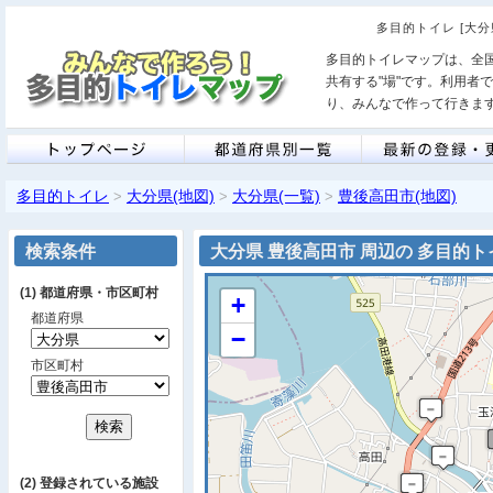
多目的トイレ [大分
多目的トイレマップは、全
共有する"場"です。利用者
り、みんなで作って行きま
多目的トイレ
大分県(地図)
大分県(一覧)
豊後高田市(地図)
>
>
>
検索条件
大分県 豊後高田市 周辺の 多目的ト
(1) 都道府県・市区町村
+
都道府県
−
市区町村
(2) 登録されている施設