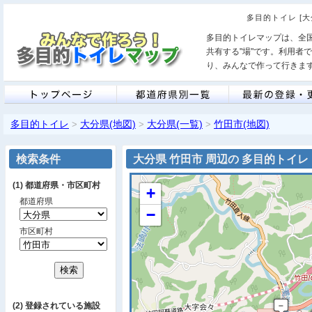
多目的トイレ [
多目的トイレマップは、全
共有する"場"です。利用者
り、みんなで作って行きま
多目的トイレ
大分県(地図)
大分県(一覧)
竹田市(地図)
>
>
>
検索条件
大分県 竹田市 周辺の 多目的トイレ
(1) 都道府県・市区町村
+
都道府県
−
市区町村
(2) 登録されている施設