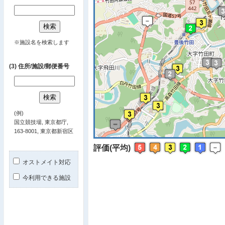
※ マップを
※施設名を検索します
(3) 住所/施設/郵便番号
(例)
国立競技場, 東京都庁,
163-8001, 東京都新宿区
評価(平均)
オストメイト対応
今利用できる施設