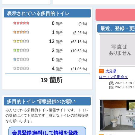
表示されている多目的トイレ
0
箇所
(
0
%)
最近、登録・更
1
箇所
(
5.26
%)
12
箇所
(
63.16
%)
2
箇所
(
10.53
%)
0
箇所
(
0
%)
4
箇所
(
21.05
%)
コ
大分県
ローソン竹田会々
19
箇所
[更] 2023-07-29 1
[新] 2023-07-29 1
多目的トイレ 情報提供のお願い
みんなで作る多目的トイレ情報サイトです。トイレ
の登録はとても簡単です！身近なトイレの情報提供
をお願いします。
会員登録(無料)して情報を登録