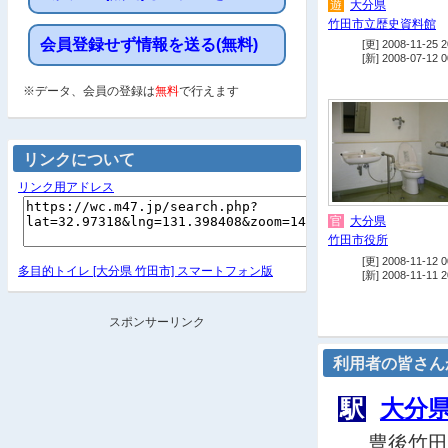
遊
大分県
竹田市立歴史資料館
会員登録せず情報を送る(無料)
[更] 2008-11-25 2
[新] 2008-07-12 0
※データ、会員の登録は
無料
で行えます
リンクについて
リンク用アドレス
官
大分県
竹田市役所
[更] 2008-11-12 0
多目的トイレ [大分県 竹田市] スマートフォン版
[新] 2008-11-11 2
スポンサーリンク
利用者の皆さん
駅
大分
豊後竹田