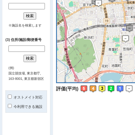
※ マップを
※施設名を検索します
(3) 住所/施設/郵便番号
(例)
国立競技場, 東京都庁,
163-8001, 東京都新宿区
評価(平均)
オストメイト対応
今利用できる施設