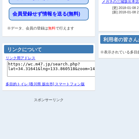
メガネの三城坂出本店
[更] 2018-01-08 2
[新] 2018-01-08 2
会員登録せず情報を送る(無料)
※データ、会員の登録は
無料
で行えます
利用者の皆さん
リンクについて
※表示されている多目
リンク用アドレス
多目的トイレ [香川県 坂出市] スマートフォン版
スポンサーリンク