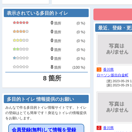
表示されている多目的トイレ
0
箇所
(
0
%)
最近、登録・更
0
箇所
(
0
%)
0
箇所
(
0
%)
0
箇所
(
0
%)
0
箇所
(
0
%)
8
箇所
(
100
%)
コ
香川県
ローソン坂出白金町
8
箇所
[更] 2023-05-29 1
[新] 2023-05-29 1
多目的トイレ 情報提供のお願い
みんなで作る多目的トイレ情報サイトです。トイレ
の登録はとても簡単です！身近なトイレの情報提供
をお願いします。
店
香川県
会員登録(無料)して情報を登録