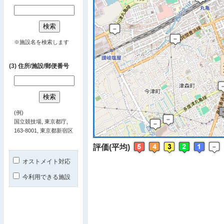
※ マップを
※施設名を検索します
(3) 住所/施設/郵便番号
(例)
国立競技場, 東京都庁,
163-8001, 東京都新宿区
評価(平均)
オストメイト対応
今利用できる施設