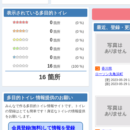
表示されている多目的トイレ
0
箇所
(
0
%)
最近、登録・更
0
箇所
(
0
%)
0
箇所
(
0
%)
0
箇所
(
0
%)
0
箇所
(
0
%)
16
箇所
(
100
%)
コ
香川県
ローソン丸亀浜町
16
箇所
[更] 2023-05-29 1
[新] 2023-05-29 1
多目的トイレ 情報提供のお願い
みんなで作る多目的トイレ情報サイトです。トイレ
の登録はとても簡単です！身近なトイレの情報提供
をお願いします。
会員登録(無料)して情報を登録