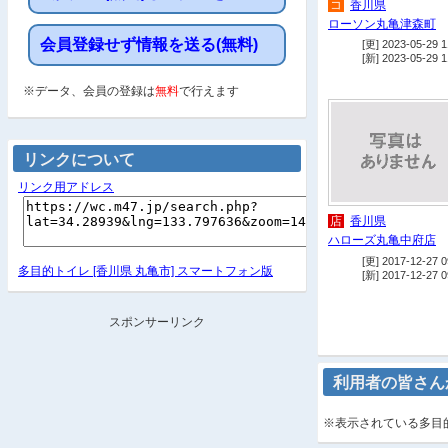
コ
香川県
ローソン丸亀津森町
会員登録せず情報を送る(無料)
[更] 2023-05-29 1
[新] 2023-05-29 1
※データ、会員の登録は
無料
で行えます
リンクについて
リンク用アドレス
店
香川県
ハローズ丸亀中府店
[更] 2017-12-27 0
多目的トイレ [香川県 丸亀市] スマートフォン版
[新] 2017-12-27 0
スポンサーリンク
利用者の皆さん
※表示されている多目