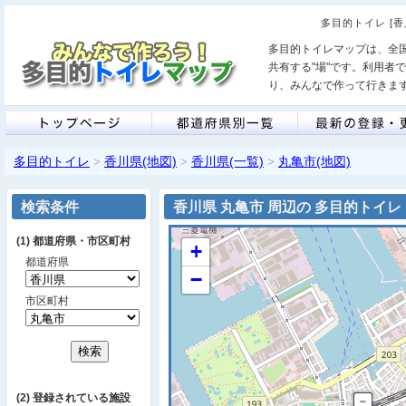
多目的トイレ [
多目的トイレマップは、全
共有する"場"です。利用者
り、みんなで作って行きま
多目的トイレ
香川県(地図)
香川県(一覧)
丸亀市(地図)
>
>
>
検索条件
香川県 丸亀市 周辺の 多目的トイレ
(1) 都道府県・市区町村
+
都道府県
−
市区町村
(2) 登録されている施設