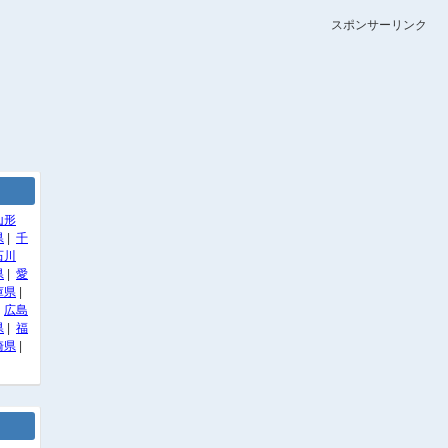
スポンサーリンク
山形
県
|
千
石川
県
|
愛
庫県
|
|
広島
県
|
福
崎県
|