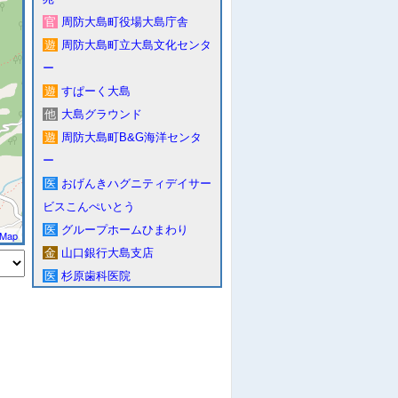
官
周防大島町役場大島庁舎
遊
周防大島町立大島文化センタ
ー
遊
すぱーく大島
他
大島グラウンド
遊
周防大島町B&G海洋センタ
ー
医
おげんきハグニティデイサー
ビスこんぺいとう
医
グループホームひまわり
tMap
金
山口銀行大島支店
医
杉原歯科医院
会
大島商船高等専門学校
駅
小松〜笠佐島航路待合所
医
周防大島町立大島病院
コ
ローソン・ポプラ周防大島店
コ
セブンイレブン山口大島橘店