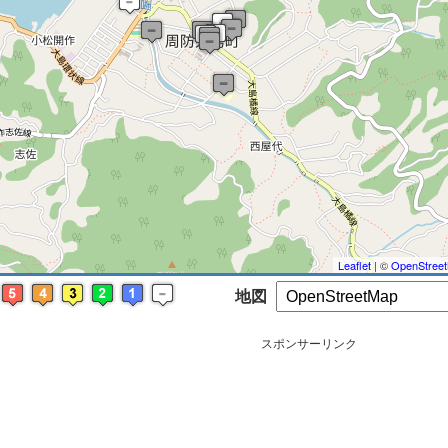
※ マップを検索、表示中です ※
Leaflet
| ©
OpenStree
地図
スポンサーリンク