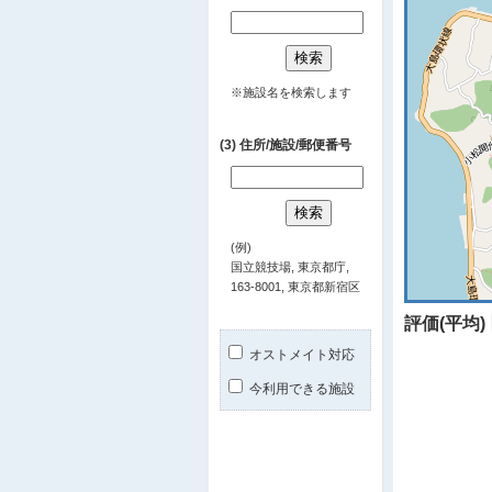
※施設名を検索します
(3) 住所/施設/郵便番号
(例)
国立競技場, 東京都庁,
163-8001, 東京都新宿区
評価(平均)
オストメイト対応
今利用できる施設