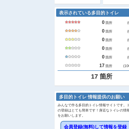
表示されている多目的トイレ
0
箇所
(
0
箇所
(
0
箇所
(
0
箇所
(
0
箇所
(
17
箇所
(
10
17
箇所
多目的トイレ 情報提供のお願い
みんなで作る多目的トイレ情報サイトです。
の登録はとても簡単です！身近なトイレの情
をお願いします。
会員登録(無料)して情報を登録