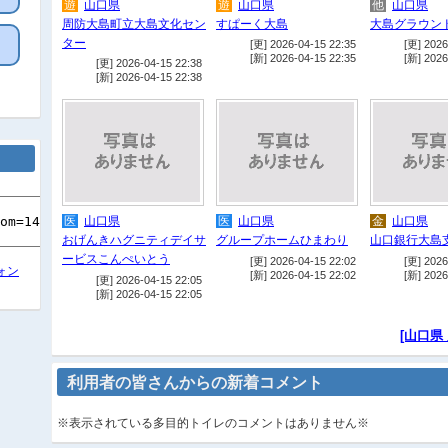
遊
山口県
遊
山口県
他
山口県
周防大島町立大島文化セン
すぱーく大島
大島グラウン
ター
[更] 2026-04-15 22:35
[更] 2026
[新] 2026-04-15 22:35
[新] 2026
[更] 2026-04-15 22:38
[新] 2026-04-15 22:38
医
山口県
医
山口県
金
山口県
おげんきハグニティデイサ
グループホームひまわり
山口銀行大島
ービスこんぺいとう
[更] 2026-04-15 22:02
[更] 2026
ォン
[新] 2026-04-15 22:02
[新] 2026
[更] 2026-04-15 22:05
[新] 2026-04-15 22:05
[山口県
利用者の皆さんからの新着コメント
※表示されている多目的トイレのコメントはありません※