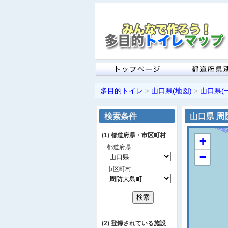
多目的トイレ
山口県(地図)
山口県(
>
>
検索条件
山口県 周
(1) 都道府県・市区町村
+
都道府県
−
市区町村
(2) 登録されている施設