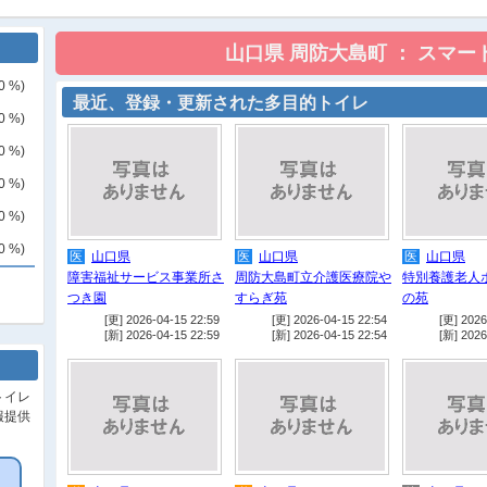
0
%)
最近、登録・更新された多目的トイレ
0
%)
0
%)
0
%)
0
%)
0
%)
医
山口県
医
山口県
医
山口県
障害福祉サービス事業所さ
周防大島町立介護医療院や
特別養護老人
つき園
すらぎ苑
の苑
[更] 2026-04-15 22:59
[更] 2026-04-15 22:54
[更] 2026
[新] 2026-04-15 22:59
[新] 2026-04-15 22:54
[新] 2026
トイレ
報提供