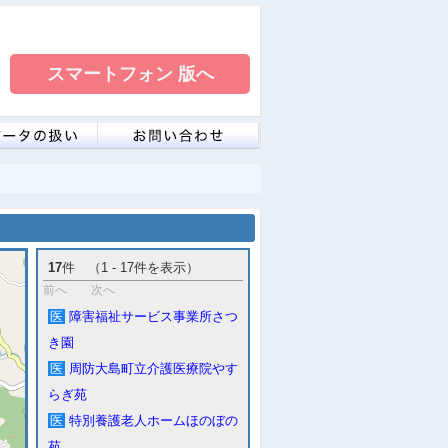
17
件 （1 - 17件を表示）
前へ
次へ
医
障害福祉サービス事業所さつ
き園
医
周防大島町立介護医療院やす
らぎ苑
医
特別養護老人ホームほのぼの
苑