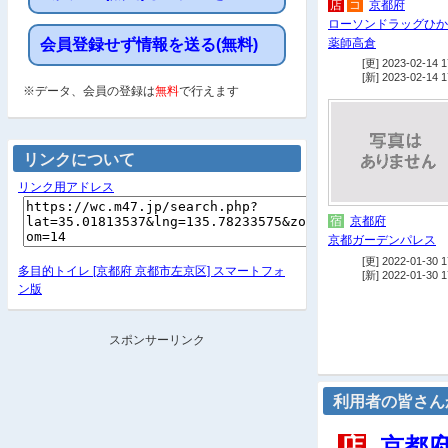
店
コ
京都府
ローソンドラッグひか
薬師高倉
会員登録せず情報を送る(無料)
[更] 2023-02-14 1
[新] 2023-02-14 1
※データ、会員の登録は
無料
で行えます
リンクについて
リンク用アドレス
宿
京都府
京都ガーデンパレス
[更] 2022-01-30 1
多目的トイレ [京都府 京都市左京区] スマートフォ
[新] 2022-01-30 1
ン版
スポンサーリンク
利用者の皆さん
店
京都