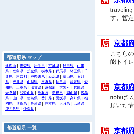
trave
す。暫定
店
京都
こちらの
都道府県 マップ
能トイレ
北海道
|
青森県
|
岩手県
|
宮城県
|
秋田県
|
山形
県
|
福島県
|
茨城県
|
栃木県
|
群馬県
|
埼玉県
|
千
葉県
|
東京都
|
神奈川県
|
新潟県
|
富山県
|
石川
県
|
福井県
|
山梨県
|
長野県
|
岐阜県
|
静岡県
|
愛
店
京都
知県
|
三重県
|
滋賀県
|
京都府
|
大阪府
|
兵庫県
|
奈良県
|
和歌山県
|
鳥取県
|
島根県
|
岡山県
|
広島
nobu
県
|
山口県
|
徳島県
|
香川県
|
愛媛県
|
高知県
|
福
岡県
|
佐賀県
|
長崎県
|
熊本県
|
大分県
|
宮崎県
|
頂いた情
鹿児島県
|
沖縄県
|
都道府県 一覧
店
京都