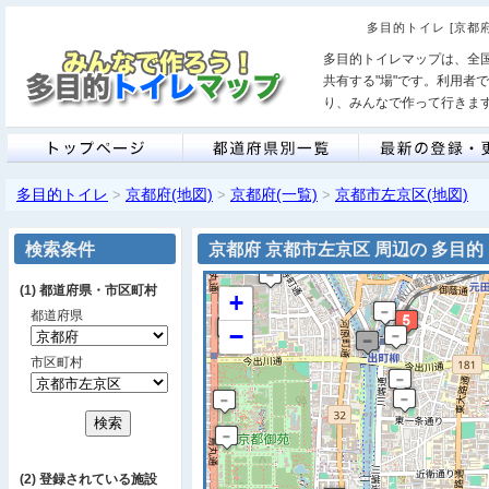
多目的トイレ [京都
多目的トイレマップは、全
共有する"場"です。利用者
り、みんなで作って行きま
多目的トイレ
京都府(地図)
京都府(一覧)
京都市左京区(地図)
>
>
>
検索条件
京都府 京都市左京区 周辺の 多目
(1) 都道府県・市区町村
+
都道府県
−
市区町村
(2) 登録されている施設