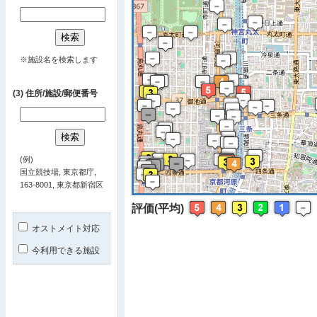
※ マップを
※施設名を検索します
(3) 住所/施設/郵便番号
(例)
国立競技場, 東京都庁,
163-8001, 東京都新宿区
評価(平均)
オストメイト対応
今利用できる施設