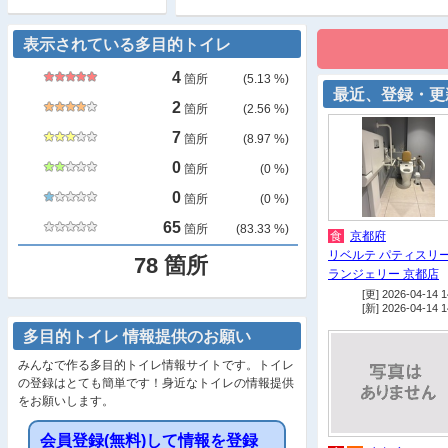
表示されている多目的トイレ
4
箇所
(
5.13
%)
最近、登録・更
2
箇所
(
2.56
%)
7
箇所
(
8.97
%)
0
箇所
(
0
%)
0
箇所
(
0
%)
65
箇所
(
83.33
%)
食
京都府
リベルテ パティスリー
78
箇所
ランジェリー 京都店
[更] 2026-04-14 1
[新] 2026-04-14 1
多目的トイレ 情報提供のお願い
みんなで作る多目的トイレ情報サイトです。トイレ
の登録はとても簡単です！身近なトイレの情報提供
をお願いします。
会員登録(無料)して情報を登録