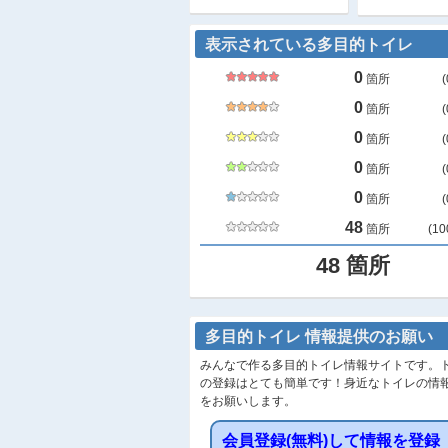
表示されている多目的トイレ
0
箇所
(
0
箇所
(
0
箇所
(
0
箇所
(
0
箇所
(
48
箇所
(
10
48
箇所
多目的トイレ 情報提供のお願い
みんなで作る多目的トイレ情報サイトです。
の登録はとても簡単です！身近なトイレの情
をお願いします。
会員登録(無料)して情報を登録