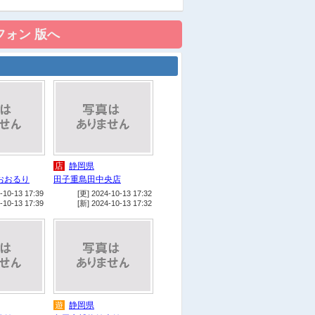
店
DCM島田店
医
横井歯科医院
食
マクドナルド島田中河町店
他
島田市ばらの丘公園
医
食
コ
島田市立総合医療セ
ンター外来エリア
医
しのざき消化器科内科医院
食
スターバックスコーヒー島田
中河町店
店
静岡県
食
和食さと島田店
おおるり
田子重島田中央店
-10-13 17:39
[更] 2024-10-13 17:32
店
アピタ島田店
-10-13 17:39
[新] 2024-10-13 17:32
食
喫茶ほとり
食
はま寿司島田店
食
五味八珍島田店
店
ENEOS Dr. Driveセルフ島田
SS
遊
静岡県
他
蓬莱橋公衆トイレ