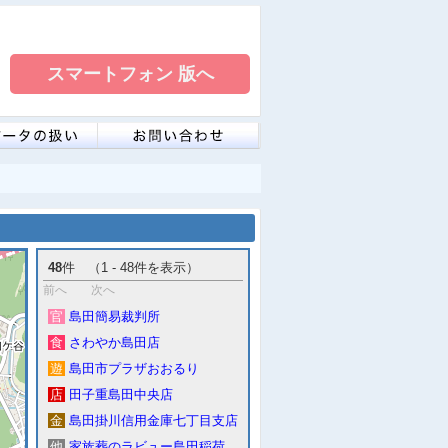
48
件 （1 - 48件を表示）
前へ
次へ
官
島田簡易裁判所
食
さわやか島田店
遊
島田市プラザおおるり
店
田子重島田中央店
金
島田掛川信用金庫七丁目支店
他
家族葬のラビュー島田稲荷