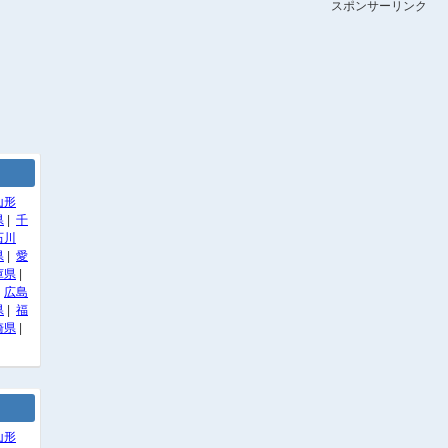
スポンサーリンク
山形
県
|
千
石川
県
|
愛
庫県
|
|
広島
県
|
福
崎県
|
山形