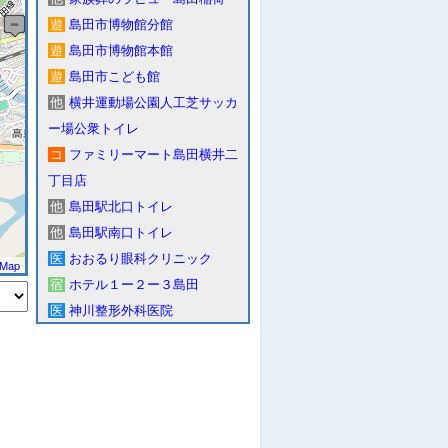
遊
島田市博物館分館
遊
島田市博物館本館
遊
島田市こども館
他
横井運動場公園人工芝サッカ
ー場公衆トイレ
コ
ファミリーマート島田横井二
丁目店
他
島田駅北口トイレ
他
島田駅南口トイレ
医
おおるり眼科クリニック
tMap
宿
ホテル１ー２ー３島田
医
神川整形外科医院
医
伊藤医院
医
島田眼科クリニック
医
片岡医院
コ
ローソン島田大津通
店
ソフトバンク島田