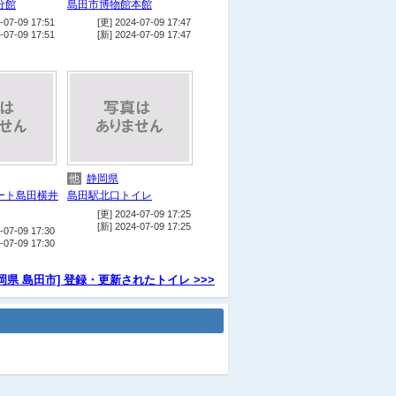
分館
島田市博物館本館
他
蓬莱橋 公衆トイレ
-07-09 17:51
[更] 2024-07-09 17:47
宿
ホテルルートイン島田駅前
-07-09 17:51
[新] 2024-07-09 17:47
店
ウエルシア島田若松店
店
ウエルシア島田御仮屋店
店
ウエルシア島田大津通店
コ
ファミリーマート島田旗指店
店
しずてつストア島田店
店
ＨｏｎｄａＣａｒｓ島田西中
他
静岡県
溝店
ート島田横井
島田駅北口トイレ
[更] 2024-07-09 17:25
店
ソフトバンク島田南
[新] 2024-07-09 17:25
-07-09 17:30
店
auショップ島田
-07-09 17:30
店
ドコモショップ島田店
岡県 島田市] 登録・更新されたトイレ >>>
食
ココス島田店
駅
JR島田駅