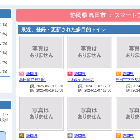
0
%)
最近、登録・更新された多目的トイレ
0
%)
0
%)
0
%)
0
%)
0
%)
官
静岡県
食
静岡県
遊
静岡県
島田簡易裁判所
さわやか島田店
島田市プラザ
[更] 2025-05-19 16:38
[更] 2024-11-07 17:50
[更] 2024
[新] 2025-05-19 16:38
[新] 2024-11-07 17:50
[新] 2024
トイレ
報提供
金
静岡県
他
静岡県
遊
静岡県