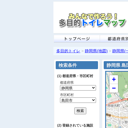
多目的トイレ
静岡県(地図)
静岡県(
>
>
検索条件
静岡県 島
(1) 都道府県・市区町村
+
都道府県
−
市区町村
(2) 登録されている施設