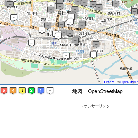
※ マップを検索、表示中です ※
Leaflet
| ©
OpenStree
地図
スポンサーリンク