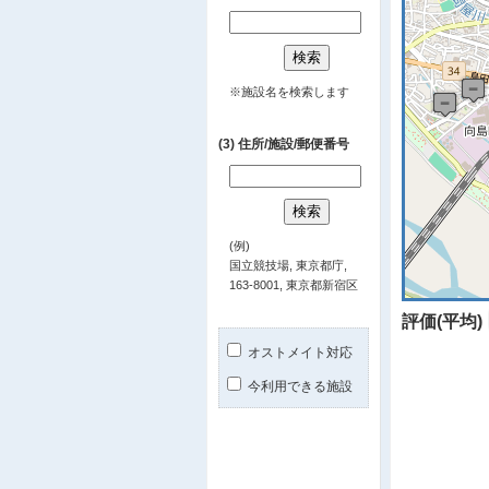
※施設名を検索します
(3) 住所/施設/郵便番号
(例)
国立競技場, 東京都庁,
163-8001, 東京都新宿区
評価(平均)
オストメイト対応
今利用できる施設