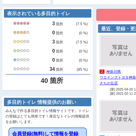
表示されている多目的トイレ
3
箇所
(
7.5
%)
最近、登録・更
0
箇所
(
0
%)
3
箇所
(
7.5
%)
0
箇所
(
0
%)
0
箇所
(
0
%)
34
箇所
(
85
%)
店
神奈川県
ウエインズトヨタ神奈
40
箇所
さちが丘店
[更] 2025-04-20 1
[新] 2021-02-11 2
多目的トイレ 情報提供のお願い
みんなで作る多目的トイレ情報サイトです。トイレ
の登録はとても簡単です！身近なトイレの情報提供
をお願いします。
会員登録(無料)して情報を登録