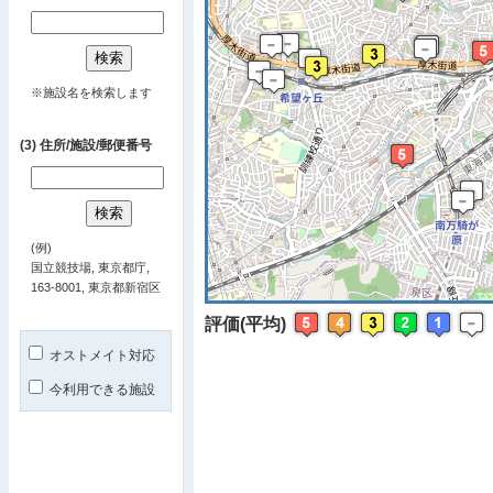
※ マップを
※施設名を検索します
(3) 住所/施設/郵便番号
(例)
国立競技場, 東京都庁,
163-8001, 東京都新宿区
評価(平均)
オストメイト対応
今利用できる施設