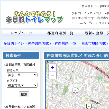
多目的トイレ [神奈
多目的トイレマップは、全
共有する"場"です。利用者
り、みんなで作って行きま
多目的トイレ
神奈川県(地図)
神奈川県(一覧)
横浜市旭区(地図)
>
>
>
検索条件
神奈川県 横浜市旭区 周辺の 多目
(1) 都道府県・市区町村
+
都道府県
−
市区町村
(2) 登録されている施設