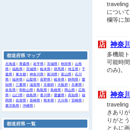
trave
について
欄等に加
店
神奈
多機能ト
都道府県 マップ
可能時間は
北海道
|
青森県
|
岩手県
|
宮城県
|
秋田県
|
山形
のみ)。
県
|
福島県
|
茨城県
|
栃木県
|
群馬県
|
埼玉県
|
千
葉県
|
東京都
|
神奈川県
|
新潟県
|
富山県
|
石川
県
|
福井県
|
山梨県
|
長野県
|
岐阜県
|
静岡県
|
愛
知県
|
三重県
|
滋賀県
|
京都府
|
大阪府
|
兵庫県
|
奈良県
|
和歌山県
|
鳥取県
|
島根県
|
岡山県
|
広島
店
神奈
県
|
山口県
|
徳島県
|
香川県
|
愛媛県
|
高知県
|
福
岡県
|
佐賀県
|
長崎県
|
熊本県
|
大分県
|
宮崎県
|
trave
鹿児島県
|
沖縄県
|
きありが
りがとう
都道府県 一覧
ともに画