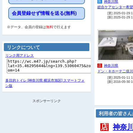
医
神奈川県
総合ケアセンター希望
会員登録せず情報を送る(無料)
[更] 2025-01-29 1
[新] 2025-01-29 1
※データ、会員の登録は
無料
で行えます
リンクについて
リンク用アドレス
店
神奈川県
ドン・キホーテ二俣川
[更] 2025-01-11 1
多目的トイレ [神奈川県 横浜市旭区] スマートフォ
[新] 2016-05-30 1
ン版
スポンサーリンク
利用者の皆さん
店
神奈