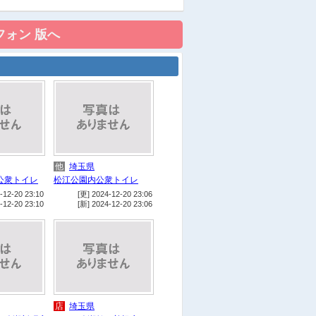
コ
ローソン八潮一丁目
コ
ローソン草加松江六丁目
店
ウエルシア草加稲荷５丁目店
店
ウエルシア草加稲荷町店
店
フレスポ八潮
コ
ファミリーマート三郷花和田
西店
コ
ファミリーマート三郷花和田
店
他
埼玉県
コ
ファミリーマート八潮二丁目
公衆トイレ
松江公園内公衆トイレ
-12-20 23:10
[更] 2024-12-20 23:06
店
-12-20 23:10
[新] 2024-12-20 23:06
コ
ファミリーマート八潮緑町三
丁目店
コ
ファミリーマート八潮新町店
コ
ファミリーマート八潮鶴ヶ曽
根店
店
埼玉県
店
ふれあい薬局