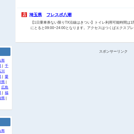
店
埼玉県
フレスポ八潮
【1日乗車券ない限りTX沿線はきつい】トイレ利用可能時間は
にとると09:00~24:00となります。アクセスはつくばエクス
スポンサーリンク
山形
県
|
千
石川
県
|
愛
庫県
|
|
広島
県
|
福
崎県
|
山形