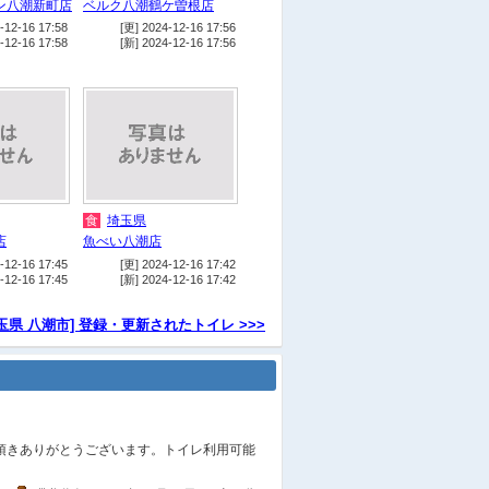
ン八潮新町店
ベルク八潮鶴ケ曽根店
宿
東横INNつくばエクスプレス
-12-16 17:58
[更] 2024-12-16 17:56
八潮駅北口
-12-16 17:58
[新] 2024-12-16 17:56
店
BiVi八潮
他
鷲宿公園
他
桑袋記念公園
他
桑袋ビオトープ公園（あやせ
川清流館）
店
ＨｏｎｄａＣａｒｓ埼玉八潮
食
埼玉県
店
店
魚べい八潮店
-12-16 17:45
[更] 2024-12-16 17:42
食
ココス草加松江店
-12-16 17:45
[新] 2024-12-16 17:42
店
ソフトバンク草加稲荷
玉県 八潮市] 登録・更新されたトイレ >>>
店
auショップ八潮
店
ドコモショップ八潮駅前店
駅
つくばエクスプレス 八潮駅
駅
八潮ＰＡ
供頂きありがとうございます。トイレ利用可能