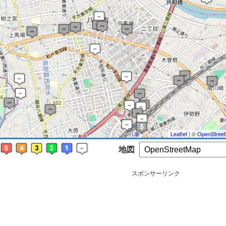
※ マップを検索、表示中です ※
Leaflet
| ©
OpenStree
地図
スポンサーリンク