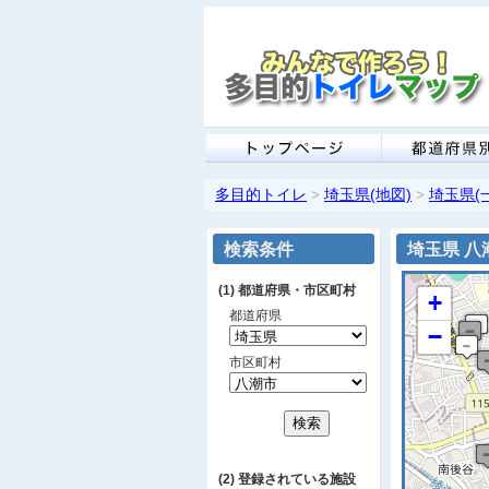
多目的トイレ
埼玉県(地図)
埼玉県(
>
>
検索条件
埼玉県 八
(1) 都道府県・市区町村
+
都道府県
−
市区町村
(2) 登録されている施設