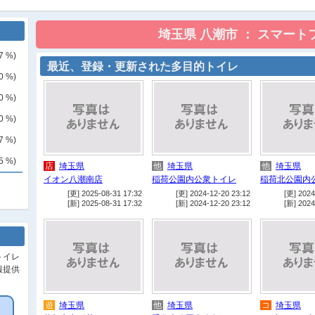
7
%)
最近、登録・更新された多目的トイレ
0
%)
0
%)
0
%)
7
%)
5
%)
店
埼玉県
他
埼玉県
他
埼玉県
イオン八潮南店
稲荷公園内公衆トイレ
稲荷北公園内
[更] 2025-08-31 17:32
[更] 2024-12-20 23:12
[更] 2024
[新] 2025-08-31 17:32
[新] 2024-12-20 23:12
[新] 2024
トイレ
報提供
遊
埼玉県
他
埼玉県
コ
埼玉県