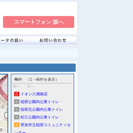
46
件 （1 - 46件を表示）
前へ
次へ
店
イオン八潮南店
他
稲荷公園内公衆トイレ
他
稲荷北公園内公衆トイレ
他
松江公園内公衆トイレ
遊
草加市立稲荷コミュニティセ
ンター