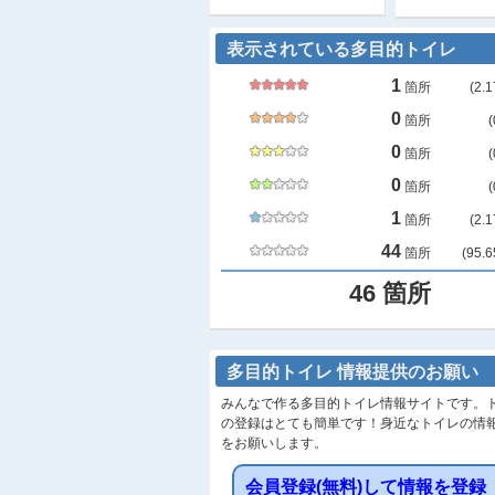
表示されている多目的トイレ
1
箇所
(
2.1
0
箇所
(
0
箇所
(
0
箇所
(
1
箇所
(
2.1
44
箇所
(
95.6
46
箇所
多目的トイレ 情報提供のお願い
みんなで作る多目的トイレ情報サイトです。
の登録はとても簡単です！身近なトイレの情
をお願いします。
会員登録(無料)して情報を登録