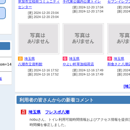
草加市立稲荷コミュニティ
手代東公園内公衆トイレ
セブンイレブ
センター
[更] 2024-12-20 17:04
[更] 2024
[新] 2024-12-20 17:04
[新] 2024
[更] 2024-12-20 23:04
[新] 2024-12-20 23:04
遊
埼玉県
食
埼玉県
食
埼玉県
八潮市立資料館
やよい軒草加稲荷店
和食さと八潮
[更] 2024-12-16 17:52
[更] 2024-12-16 17:49
[更] 2024
[新] 2024-12-16 17:52
[新] 2024-12-16 17:49
[新] 2024
版
[埼
利用者の皆さんからの新着コメント
店
埼玉県
フレスポ八潮
nobuさん、トイレ利用可能時間情報およびアクセス情報を提
時間欄を修正しました。