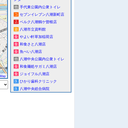
他
手代東公園内公衆トイレ
コ
セブンイレブン八潮新町店
店
ベルク八潮鶴ケ曽根店
遊
八潮市立資料館
食
やよい軒草加稲荷店
食
和食さと八潮店
食
魚べい八潮店
他
八潮中央公園内公衆トイレ
食
和食麺処サガミ八潮店
食
ジョイフル八潮店
tMap
医
ひかり歯科クリニック
医
八潮中央総合病院
店
ケーズデンキ八潮店
食
マクドナルド八潮駅前店
コ
ローソン八潮鶴ケ曽根北
コ
ローソン八潮鶴ケ曽根東
コ
ローソン八潮西袋