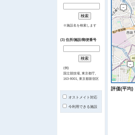
※施設名を検索します
(3) 住所/施設/郵便番号
(例)
国立競技場, 東京都庁,
163-8001, 東京都新宿区
評価(平均)
オストメイト対応
今利用できる施設