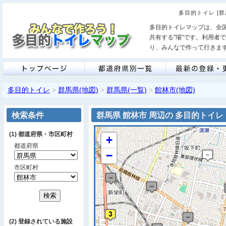
多目的トイレ [
多目的トイレマップは、全
共有する"場"です。利用者
り、みんなで作って行きま
多目的トイレ
群馬県(地図)
群馬県(一覧)
館林市(地図)
>
>
>
検索条件
群馬県 館林市 周辺の 多目的トイレ
(1) 都道府県・市区町村
+
都道府県
−
市区町村
(2) 登録されている施設