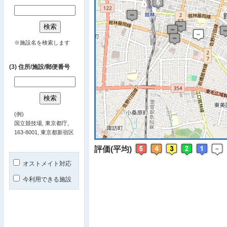
※ マップを
※施設名を検索します
(3) 住所/施設/郵便番号
(例)
国立競技場, 東京都庁,
163-8001, 東京都新宿区
評価(平均)
オストメイト対応
今利用できる施設