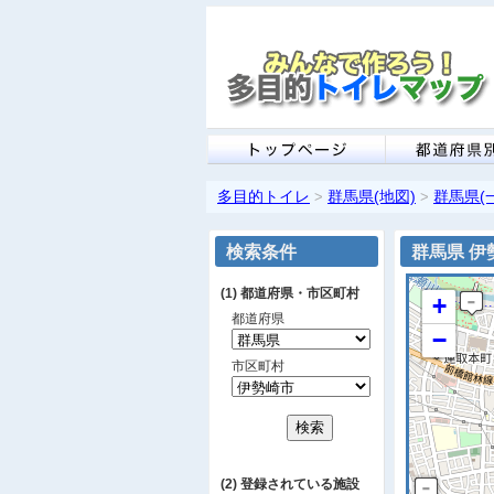
多目的トイレ
群馬県(地図)
群馬県(
>
>
検索条件
群馬県 伊
(1) 都道府県・市区町村
+
都道府県
−
市区町村
(2) 登録されている施設