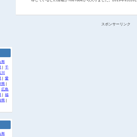
スポンサーリンク
山形
県
|
千
石川
県
|
愛
庫県
|
|
広島
県
|
福
崎県
|
山形