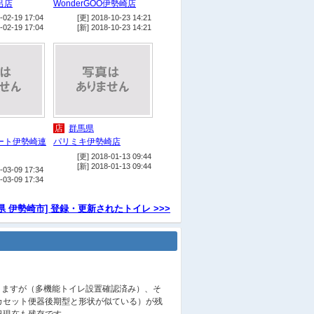
呂店
WonderGOO伊勢崎店
-02-19 17:04
[更] 2018-10-23 14:21
-02-19 17:04
[新] 2018-10-23 14:21
店
群馬県
ート伊勢崎連
パリミキ伊勢崎店
[更] 2018-01-13 09:44
[新] 2018-01-13 09:44
-03-09 17:34
-03-09 17:34
県 伊勢崎市] 登録・更新されたトイレ >>>
りますが（多機能トイレ設置確認済み）、そ
ーカセット便器後期型と形状が似ている）が残
6日現在も残存です。