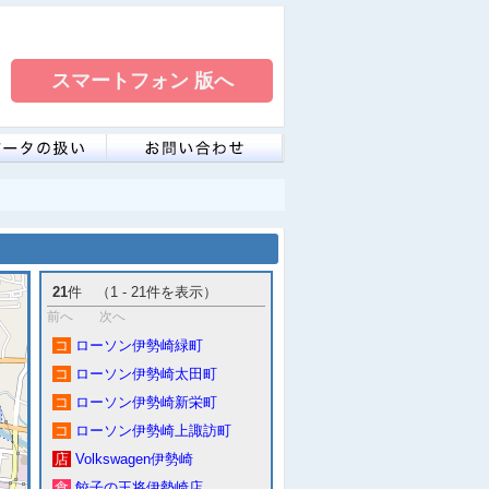
21
件 （1 - 21件を表示）
前へ
次へ
コ
ローソン伊勢崎緑町
コ
ローソン伊勢崎太田町
コ
ローソン伊勢崎新栄町
コ
ローソン伊勢崎上諏訪町
店
Volkswagen伊勢崎
食
餃子の王将伊勢崎店