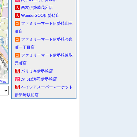
店
西友伊勢崎茂呂店
店
WonderGOO伊勢崎店
コ
ファミリーマート伊勢崎山王
町店
コ
ファミリーマート伊勢崎今泉
町一丁目店
コ
ファミリーマート伊勢崎連取
元町店
店
パリミキ伊勢崎店
食
かっぱ寿司伊勢崎店
tMap
店
ベイシアスーパーマーケット
伊勢崎駅前店
店
ベイシアスーパーマーケット
伊勢崎ＢＰ店
店
ベイシアＩＳ伊勢崎店
店
ＨｏｎｄａＣａｒｓ高崎伊勢
崎連取店