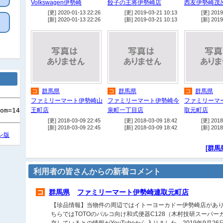
Volkswagen伊勢崎
餃子の王将伊勢崎店
西友伊勢崎茂
[更] 2020-01-13 22:26
[更] 2019-03-21 10:13
[更] 2019
[新] 2020-01-13 22:26
[新] 2019-03-21 10:13
[新] 2019
コ
群馬県
コ
群馬県
コ
群馬県
ファミリーマート伊勢崎山
ファミリーマート伊勢崎今
ファミリーマ
王町店
泉町一丁目店
取元町店
[更] 2018-03-09 22:45
[更] 2018-03-09 18:42
[更] 2018
[新] 2018-03-09 22:45
[新] 2018-03-09 18:42
[新] 2018
ン版
[群馬
利用者の皆さんからの新着コメント
コ
群馬県
ファミリーマート伊勢崎連取元町店
【珍品情報】当物件の周辺ではイトーヨーカドー伊勢崎店があ
ちらではTOTOのパルコ向け和式便器C128（木村技研スーパ
存しているとの情報がYouTubeから入りました。2019年9月2