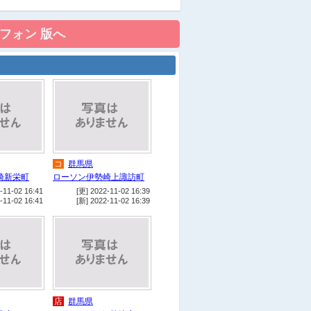
店
ＨｏｎｄａＣａｒｓ群馬中央
伊勢崎南店
店
ドコモショップ伊勢崎南店
店
豊長自動車販売(株) 伊勢崎店
他
西部公園
コ
群馬県
崎新栄町
ローソン伊勢崎上諏訪町
-11-02 16:41
[更] 2022-11-02 16:39
-11-02 16:41
[新] 2022-11-02 16:39
店
群馬県