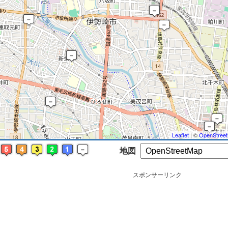
※ マップを検索、表示中です ※
Leaflet
| ©
OpenStree
地図
スポンサーリンク