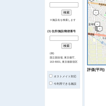
※施設名を検索します
(3) 住所/施設/郵便番号
(例)
国立競技場, 東京都庁,
163-8001, 東京都新宿区
評価(平均)
オストメイト対応
今利用できる施設