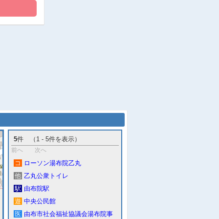
5
件 （1 - 5件を表示）
前へ
次へ
コ
ローソン湯布院乙丸
他
乙丸公衆トイレ
駅
由布院駅
遊
中央公民館
医
由布市社会福祉協議会湯布院事