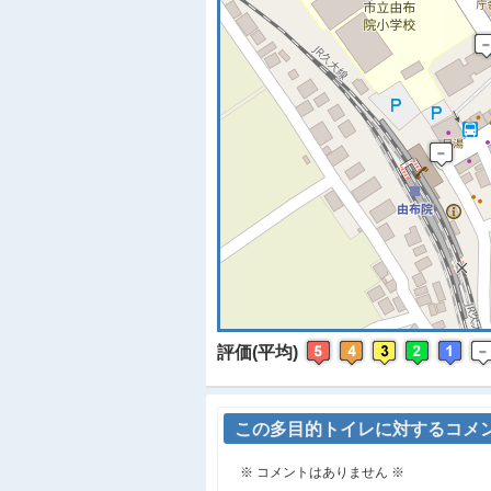
※
評価(平均)
この多目的トイレに対するコメ
※ コメントはありません ※