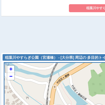
稲葉川やすらぎ公園（宮瀬橋） - [大分県] 周辺の 多目的ト
+
−