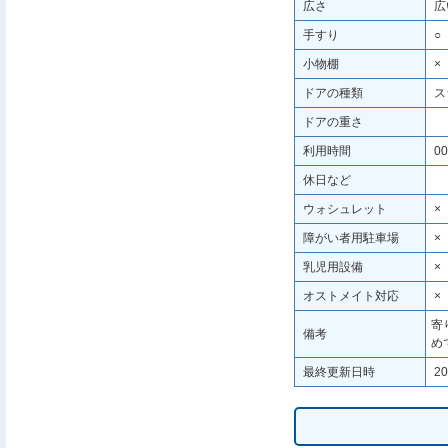
広さ
広
手すり
○
小物棚
×
ドアの種類
ス
ドアの重さ
利用時間
00
休日など
ウォシュレット
×
障がい者用駐車場
×
乳児用設備
×
オストメイト対応
×
寄
備考
め
最終更新日時
20