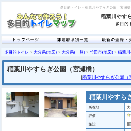
多目的トイレ - 稲葉川やすらぎ公園（宮瀬橋） 
稲葉川やす
多目的ト
多目的トイレ
大分県(地図)
大分県(一覧)
竹田市(地図)
稲葉川
>
>
>
>
稲葉川やすらぎ公園（宮瀬橋）
[
稲葉川やすらぎ公園（宮瀬
稲葉川やすら
所在地
大
評価
施設
他