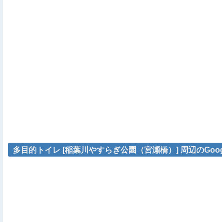
多目的トイレ [稲葉川やすらぎ公園（宮瀬橋）] 周辺のGoog