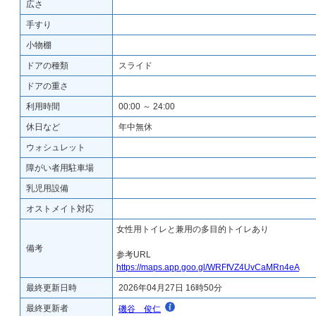
広さ
手すり
小物棚
ドアの種類
スライド
ドアの重さ
利用時間
00:00 ～ 24:00
休日など
年中無休
ウォシュレット
障がい者用駐車場
乳児用設備
オストメイト対応
女性用トイレと兼用の多目的トイレあり
備考
参考URL
https://maps.app.goo.gl/WRFfVZ4UvCaMRn4eA
最終更新日時
2026年04月27日 16時50分
最終更新者
磯谷 俊仁