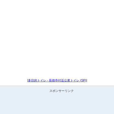
[
多目的トイレ - 長徳寺付近公衆トイレ (SP)
]
スポンサーリンク