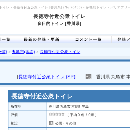
イレ - 長徳寺付近公衆トイレ [香川県] (No.76436) - 多機能トイレ・バリアフ
長徳寺付近公衆トイレ
多目的トイレ [香川県]
一覧)
丸亀市(地図)
長徳寺付近公衆トイレ
>
>
[
長徳寺付近公衆トイレ (SP)
]
他
香川県 丸亀市 
長徳寺付近公衆トイレ
所在地
香川県 丸亀市 本島町笠島
評価
（ 平均 0 点 / 0票 ）
施設
他
公園・その他