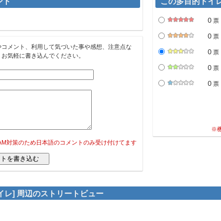
ント
この多目的トイ
0
票
0
票
やコメント、利用して気づいた事や感想、注意点な
0
票
。お気軽に書き込んでください。
0
票
0
票
※
PAM対策のため日本語のコメントのみ受け付けてます
イレ] 周辺のストリートビュー