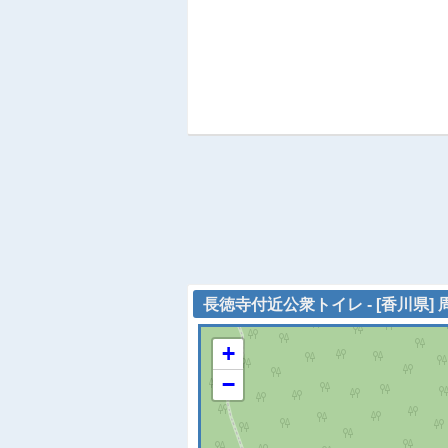
長徳寺付近公衆トイレ - [香川県]
+
−