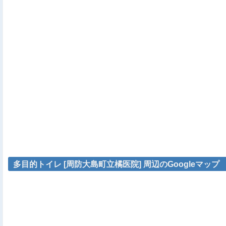
多目的トイレ [周防大島町立橘医院] 周辺のGoogleマップ