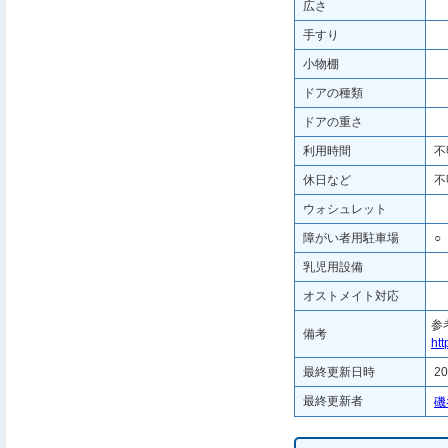
広さ
手すり
小物棚
ドアの種類
ドアの重さ
利用時間
不
休日など
不
ウォシュレット
障がい者用駐車場
○
乳児用設備
オストメイト対応
参
備考
ht
最終更新日時
20
最終更新者
磯