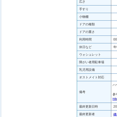
広さ
手すり
小物棚
ドアの種類
ドアの重さ
利用時間
00
休日など
年
ウォシュレット
障がい者用駐車場
乳児用設備
オストメイト対応
ハ
備考
参
htt
最終更新日時
20
最終更新者
磯