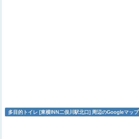
多目的トイレ [東横INN二俣川駅北口] 周辺のGoogleマップ