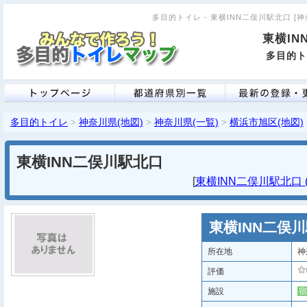
多目的トイレ - 東横INN二俣川駅北口 [神奈
東横IN
多目的ト
多目的トイレ
神奈川県(地図)
神奈川県(一覧)
横浜市旭区(地図)
>
>
>
東横INN二俣川駅北口
[
東横INN二俣川駅北口 (
東横INN二俣
所在地
神
評価
施設
宿