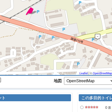
 マップを検索、表示中です ※
Leaflet
| ©
OpenStreetMap
地図
ント
この多目的トイ
0
票