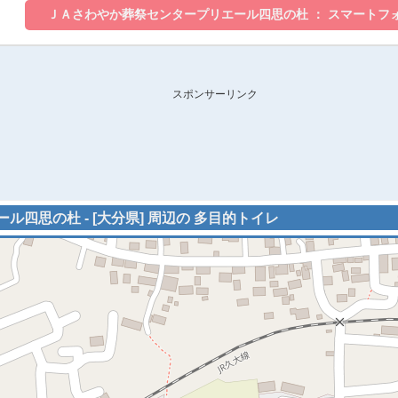
スポンサーリンク
四思の杜 - [大分県] 周辺の 多目的トイレ