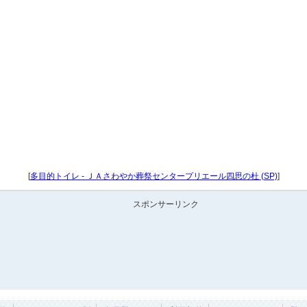
[
多目的トイレ - ＪＡさわやか葬祭センタープリエール四思の杜 (SP)
]
スポンサーリンク