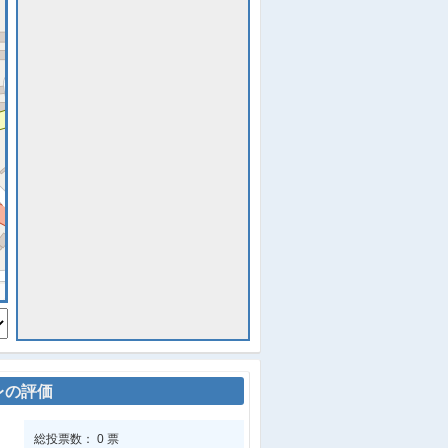
レの評価
総投票数： 0 票