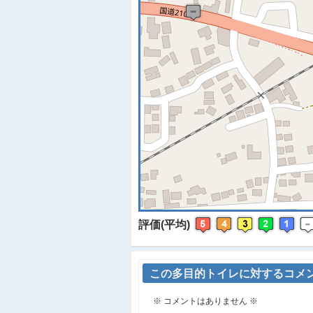
※
評価(平均)
この多目的トイレに対するコメ
※ コメントはありません ※