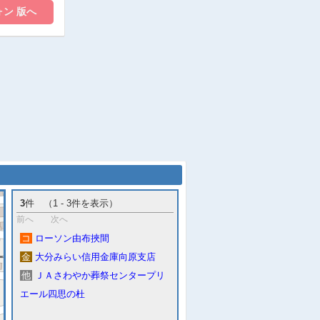
3
件 （1 - 3件を表示）
前へ
次へ
コ
ローソン由布挾間
金
大分みらい信用金庫向原支店
他
ＪＡさわやか葬祭センタープリ
エール四思の杜