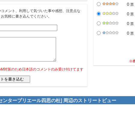
0
票
やコメント、利用して気づいた事や感想、注意点な
0
票
。お気軽に書き込んでください。
0
票
0
票
※
PAM対策のため日本語のコメントのみ受け付けてます
センタープリエール四思の杜] 周辺のストリートビュー