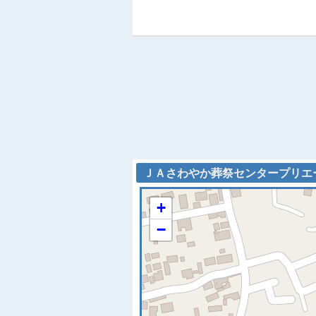
ＪＡさわやか葬祭センタープリエール
+
−