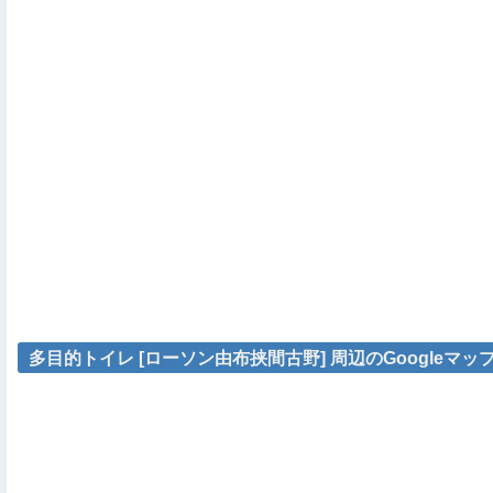
多目的トイレ [ローソン由布挟間古野] 周辺のGoogleマッ