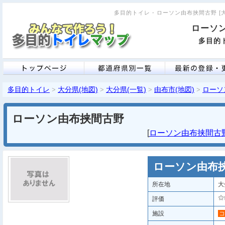
多目的トイレ - ローソン由布挟間古野 [大分
ローソ
多目的ト
多目的トイレ
大分県(地図)
大分県(一覧)
由布市(地図)
ローソ
>
>
>
>
ローソン由布挟間古野
[
ローソン由布挟間古野 
ローソン由布
所在地
大
評価
施設
コ