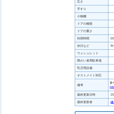
広さ
手すり
小物棚
ドアの種類
ドアの重さ
利用時間
00
休日など
年
ウォシュレット
障がい者用駐車場
乳児用設備
オストメイト対応
参
備考
htt
最終更新日時
20
最終更新者
磯