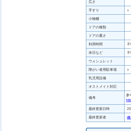
広さ
手すり
○
小物棚
ドアの種類
ドアの重さ
利用時間
不
休日など
不
ウォシュレット
障がい者用駐車場
○
乳児用設備
オストメイト対応
参
備考
htt
最終更新日時
20
最終更新者
磯