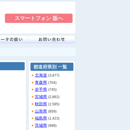
スマートフォン 版へ
都道府県別 一覧
北海道
(3,877)
青森県
(704)
岩手県
(745)
宮城県
(2,862)
秋田県
(1,585)
山形県
(859)
福島県
(1,423)
茨城県
(998)