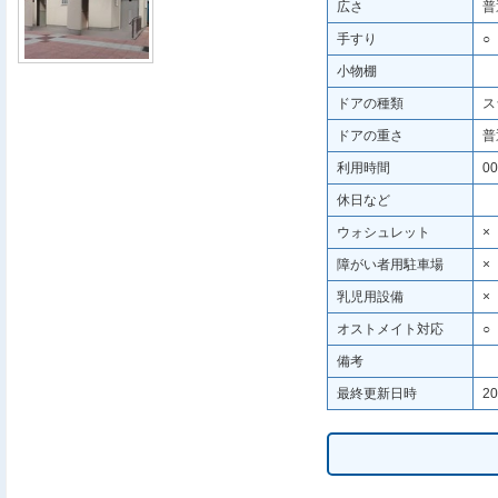
広さ
普
手すり
○
小物棚
ドアの種類
ス
ドアの重さ
普
利用時間
00
休日など
ウォシュレット
×
障がい者用駐車場
×
乳児用設備
×
オストメイト対応
○
備考
最終更新日時
20