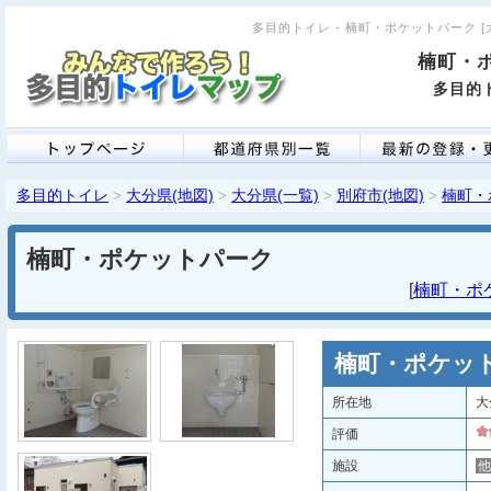
多目的トイレ - 楠町・ポケットパーク [大
楠町・
多目的ト
多目的トイレ
大分県(地図)
大分県(一覧)
別府市(地図)
楠町・
>
>
>
>
楠町・ポケットパーク
[
楠町・ポケ
楠町・ポケッ
所在地
大
評価
施設
他