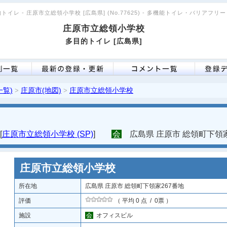
トイレ - 庄原市立総領小学校 [広島県] (No.77625) - 多機能トイレ・バリアフリ
庄原市立総領小学校
多目的トイレ [広島県]
一覧)
庄原市(地図)
庄原市立総領小学校
>
>
[
庄原市立総領小学校 (SP)
]
会
広島県 庄原市 総領町下領家
庄原市立総領小学校
所在地
広島県 庄原市 総領町下領家267番地
評価
（ 平均 0 点 / 0票 ）
施設
会
オフィスビル