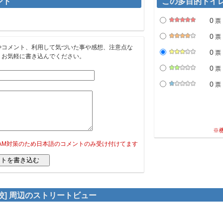
ント
この多目的トイ
0
票
0
票
やコメント、利用して気づいた事や感想、注意点な
0
票
。お気軽に書き込んでください。
0
票
0
票
※
PAM対策のため日本語のコメントのみ受け付けてます
校] 周辺のストリートビュー