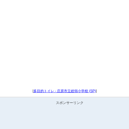
[
多目的トイレ - 庄原市立総領小学校 (SP)
]
スポンサーリンク