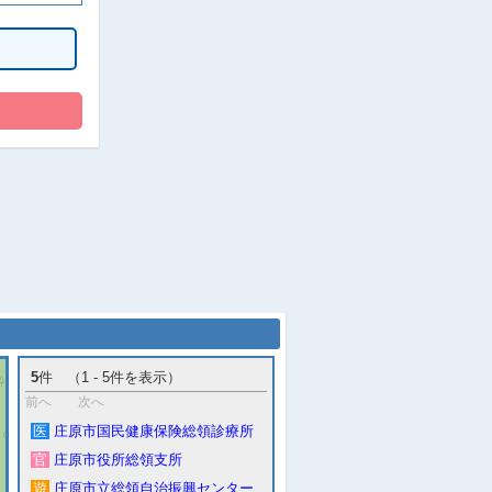
5
件 （1 - 5件を表示）
前へ
次へ
医
庄原市国民健康保険総領診療所
官
庄原市役所総領支所
遊
庄原市立総領自治振興センター