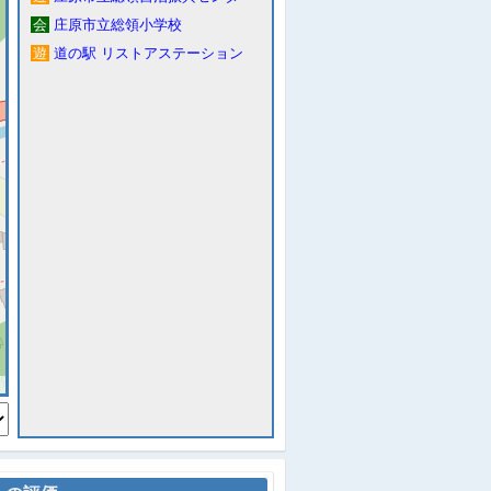
会
庄原市立総領小学校
遊
道の駅 リストアステーション