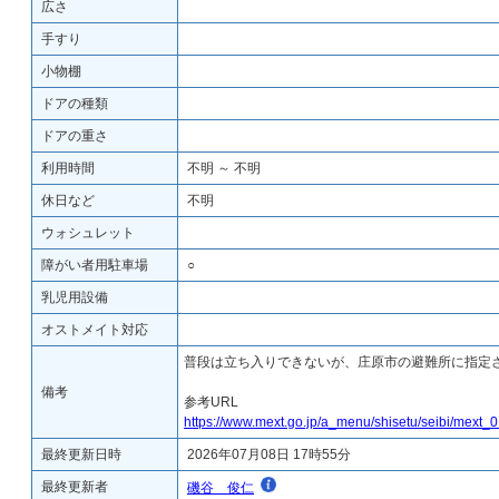
広さ
手すり
小物棚
ドアの種類
ドアの重さ
利用時間
不明 ～ 不明
休日など
不明
ウォシュレット
障がい者用駐車場
○
乳児用設備
オストメイト対応
普段は立ち入りできないが、庄原市の避難所に指定
備考
参考URL
https://www.mext.go.jp/a_menu/shisetu/seibi/mext_
最終更新日時
2026年07月08日 17時55分
最終更新者
磯谷 俊仁