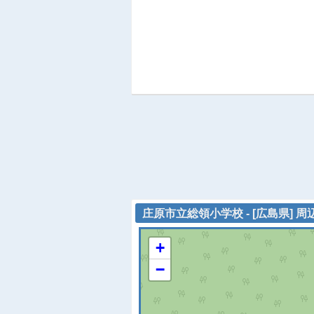
庄原市立総領小学校 - [広島県] 
+
−