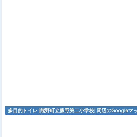
多目的トイレ [熊野町立熊野第二小学校] 周辺のGoogleマ