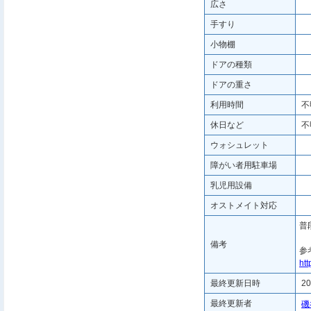
広さ
手すり
小物棚
ドアの種類
ドアの重さ
利用時間
不
休日など
不
ウォシュレット
障がい者用駐車場
乳児用設備
オストメイト対応
普
備考
参
ht
最終更新日時
20
最終更新者
磯