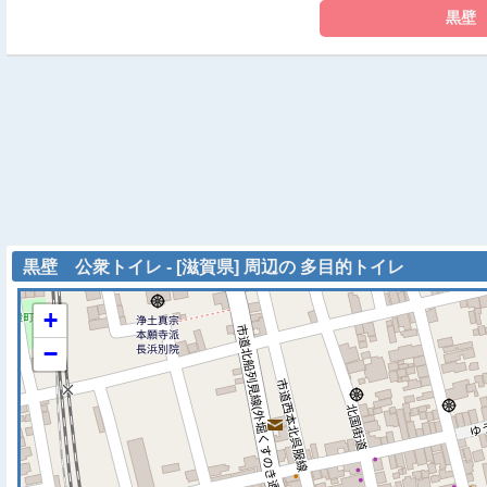
黒壁 公衆トイレ - [滋賀県] 周辺の 多目的トイレ
+
−