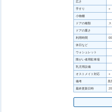
広さ
手すり
○
小物棚
ドアの種類
ス
ドアの重さ
利用時間
00
休日など
ウォシュレット
障がい者用駐車場
乳児用設備
オストメイト対応
○
備考
黒
最終更新日時
20