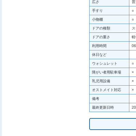
広さ
普
手すり
○
小物棚
○
ドアの種類
ス
ドアの重さ
軽
利用時間
06
休日など
ウォシュレット
○
障がい者用駐車場
×
乳児用設備
×
オストメイト対応
×
備考
最終更新日時
20