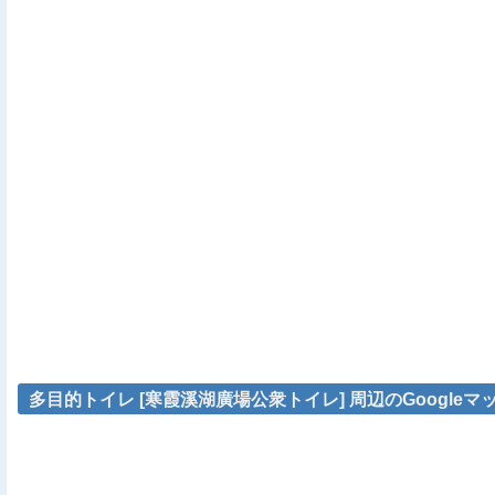
多目的トイレ [寒霞溪湖廣場公衆トイレ] 周辺のGoogleマ