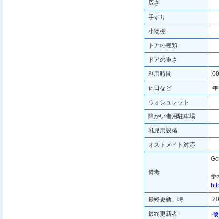
広さ
手すり
小物棚
ドアの種類
ドアの重さ
利用時間
00
休日など
年
ウォシュレット
障がい者用駐車場
乳児用設備
オストメイト対応
G
備考
参
ht
最終更新日時
20
最終更新者
磯