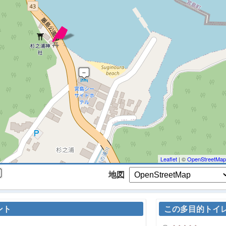
 マップを検索、表示中です ※
Leaflet
| ©
OpenStreetMap
地図
ント
この多目的トイ