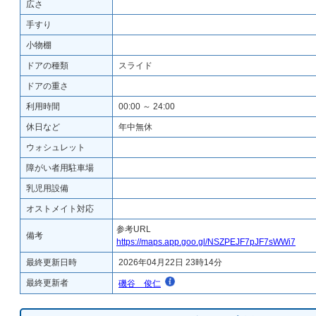
広さ
手すり
小物棚
ドアの種類
スライド
ドアの重さ
利用時間
00:00 ～ 24:00
休日など
年中無休
ウォシュレット
障がい者用駐車場
乳児用設備
オストメイト対応
参考URL
備考
https://maps.app.goo.gl/NSZPEJF7pJF7sWWi7
最終更新日時
2026年04月22日 23時14分
最終更新者
磯谷 俊仁