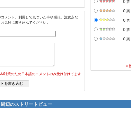
0
票
0
票
やコメント、利用して気づいた事や感想、注意点な
0
票
。お気軽に書き込んでください。
0
票
0
票
※
PAM対策のため日本語のコメントのみ受け付けてます
] 周辺のストリートビュー