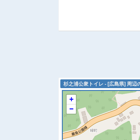
杉之浦公衆トイレ - [広島県] 周
+
−