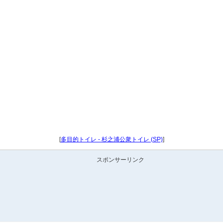
[
多目的トイレ - 杉之浦公衆トイレ (SP)
]
スポンサーリンク