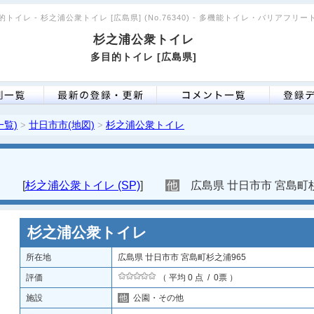
的トイレ - 杉之浦公衆トイレ [広島県] (No.76340) - 多機能トイレ・バリアフリー
杉之浦公衆トイレ
多目的トイレ [広島県]
一覧)
廿日市市(地図)
杉之浦公衆トイレ
>
>
[
杉之浦公衆トイレ (SP)
]
他
広島県 廿日市市 宮島町杉
杉之浦公衆トイレ
所在地
広島県 廿日市市 宮島町杉之浦965
評価
（ 平均 0 点 / 0票 ）
施設
他
公園・その他