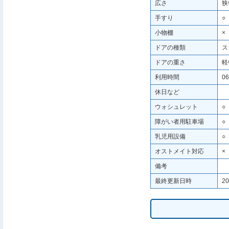
広さ
狭
手すり
○
小物棚
×
ドアの種類
ス
ドアの重さ
軽
利用時間
06
休日など
ウォシュレット
○
障がい者用駐車場
○
乳児用設備
○
オストメイト対応
×
備考
最終更新日時
20