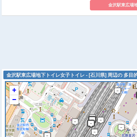
金沢駅東広場地下トイレ女子トイレ - [石川県] 周辺の 多目
+
−