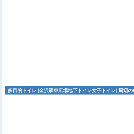
多目的トイレ [金沢駅東広場地下トイレ女子トイレ] 周辺のG