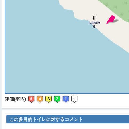
※ マップを検索、表示中で
評価(平均)
この多目的トイレに対するコメント