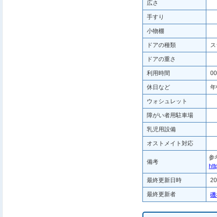
広さ
手すり
小物棚
ドアの種類
ス
ドアの重さ
利用時間
00
休日など
年
ウォシュレット
障がい者用駐車場
乳児用設備
オストメイト対応
参
備考
ht
最終更新日時
20
最終更新者
磯