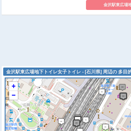
金沢駅東広場地下トイレ女子トイレ - [石川県] 周辺の 多目
+
−