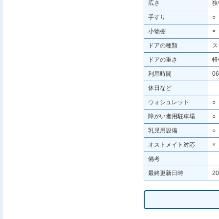
広さ
狭
手すり
○
小物棚
×
ドアの種類
ス
ドアの重さ
軽
利用時間
06
休日など
ウォシュレット
○
障がい者用駐車場
○
乳児用設備
○
オストメイト対応
×
備考
最終更新日時
20