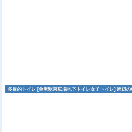
多目的トイレ [金沢駅東広場地下トイレ女子トイレ] 周辺のG