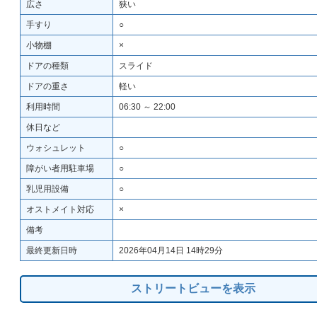
広さ
狭い
手すり
○
小物棚
×
ドアの種類
スライド
ドアの重さ
軽い
利用時間
06:30 ～ 22:00
休日など
ウォシュレット
○
障がい者用駐車場
○
乳児用設備
○
オストメイト対応
×
備考
最終更新日時
2026年04月14日 14時29分
ストリートビューを表示