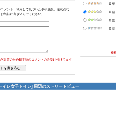
0
票
やコメント、利用して気づいた事や感想、注意点な
0
票
。お気軽に書き込んでください。
0
票
0
票
※
PAM対策のため日本語のコメントのみ受け付けてます
トイレ女子トイレ] 周辺のストリートビュー