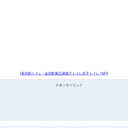
[
多目的トイレ - 金沢駅東広場地下トイレ女子トイレ (SP)
]
スポンサーリンク