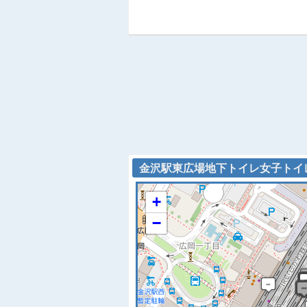
金沢駅東広場地下トイレ女子トイレ 
+
−