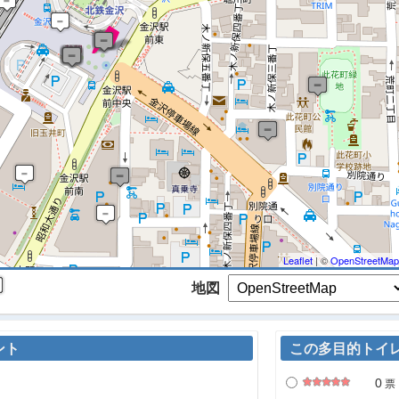
 マップを検索、表示中です ※
Leaflet
| ©
OpenStreetMap
地図
ント
この多目的トイ
0
票