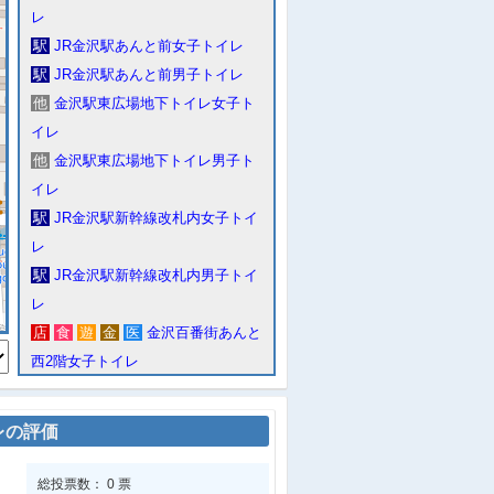
レ
駅
JR金沢駅あんと前女子トイレ
駅
JR金沢駅あんと前男子トイレ
他
金沢駅東広場地下トイレ女子ト
イレ
他
金沢駅東広場地下トイレ男子ト
イレ
駅
JR金沢駅新幹線改札内女子トイ
レ
駅
JR金沢駅新幹線改札内男子トイ
レ
店
食
遊
金
医
金沢百番街あんと
西2階女子トイレ
店
食
遊
金
医
金沢百番街あんと
西3階女子トイレ
レの評価
店
食
遊
金
医
金沢百番街あんと
西3階男子トイレ
総投票数： 0 票