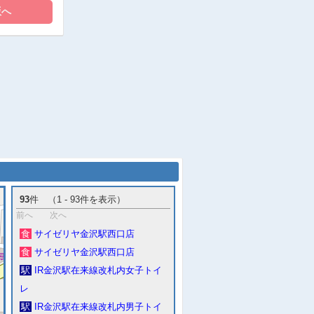
93
件 （1 - 93件を表示）
前へ
次へ
食
サイゼリヤ金沢駅西口店
食
サイゼリヤ金沢駅西口店
駅
IR金沢駅在来線改札内女子トイ
レ
駅
IR金沢駅在来線改札内男子トイ