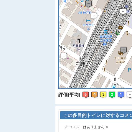
※
評価(平均)
この多目的トイレに対するコメ
※ コメントはありません ※