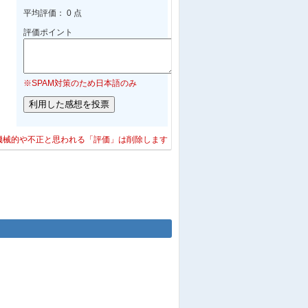
他
金沢駅東広場地下トイレ女子ト
平均評価： 0 点
イレ
評価ポイント
他
金沢駅東広場地下トイレ男子ト
イレ
店
食
遊
金
医
金沢百番街あんと
※SPAM対策のため日本語のみ
西4階女子トイレ
店
食
遊
金
医
金沢百番街あんと
西4階男子トイレ
機械的や不正と思われる「評価」は削除します
店
食
遊
金
他
金沢百番街
Rinto(カルディコーヒーファーム側)
女子トイレ
店
食
遊
金
他
金沢百番街
Rinto(カルディコーヒーファーム側)
男子トイレ
店
食
遊
金
他
金沢百番街あんと
女子トイレ
店
食
遊
金
他
金沢百番街あんと