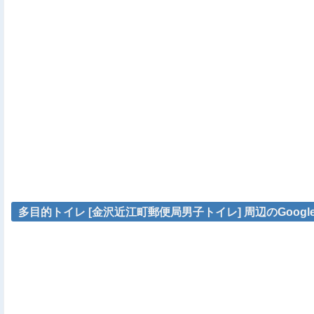
多目的トイレ [金沢近江町郵便局男子トイレ] 周辺のGoogl