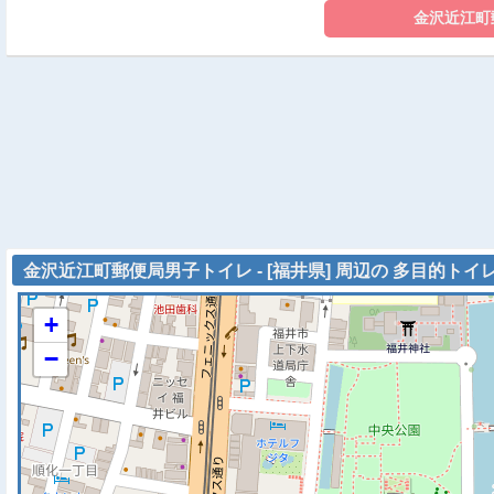
金沢近江町郵便局男子トイレ - [福井県] 周辺の 多目的トイ
+
−