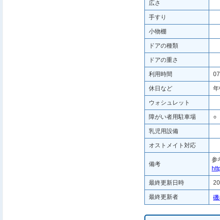
広さ
手すり
小物棚
ドアの種類
ドアの重さ
利用時間
07
休日など
年
ウォシュレット
障がい者用駐車場
○
乳児用設備
オストメイト対応
参
備考
ht
最終更新日時
20
最終更新者
磯