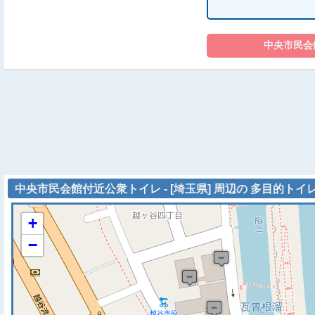
中央市民会館付近公衆トイレ - [埼玉県] 周辺の 多目的トイ
+
−