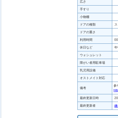
広さ
手すり
小物棚
ドアの種類
ス
ドアの重さ
利用時間
00
休日など
年
ウォシュレット
障がい者用駐車場
乳児用設備
オストメイト対応
参
備考
ht
最終更新日時
20
最終更新者
磯