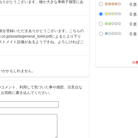
ありがとうございます。確か大きな車椅子個室にあ
0
票
0
票
0
票
レ情報を登録いただきありがとうございます。こちらの
0
票
.co.jp/assets/general_toilet.pdfによると上り下り
ストメイト設備があるようですね。よろしければご
※
いかかもしれません。
やコメント、利用して気づいた事や感想、注意点な
。お気軽に書き込んでください。