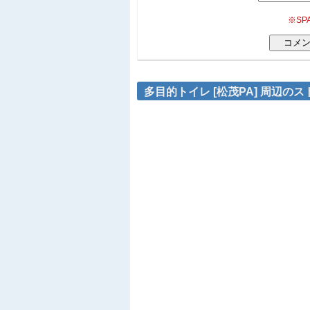
※S
多目的トイレ [松茂PA] 周辺の