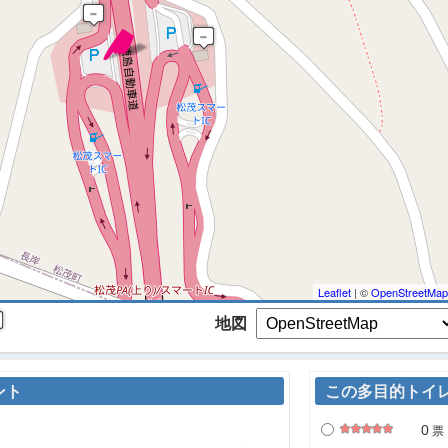
 マップを検索、表示中です ※
Leaflet
| ©
OpenStreetMap
地図
ント
この多目的トイ
0
票