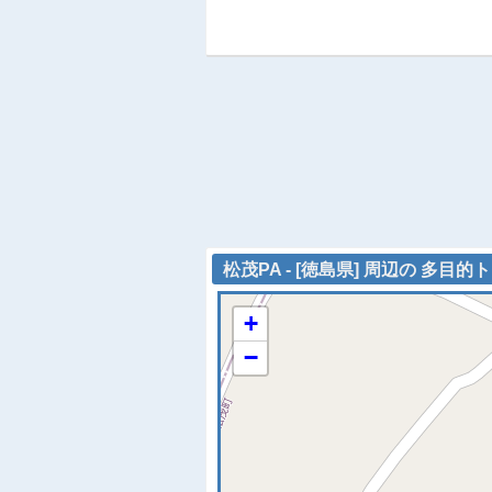
松茂PA - [徳島県] 周辺の 多目的
+
−