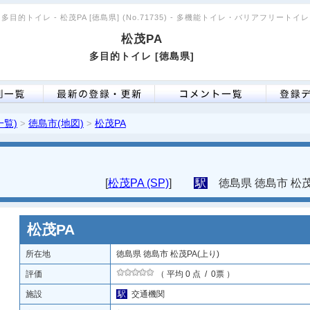
多目的トイレ - 松茂PA [徳島県] (No.71735) - 多機能トイレ・バリアフリートイレ
松茂PA
多目的トイレ [徳島県]
一覧)
徳島市(地図)
松茂PA
>
>
[
松茂PA (SP)
]
駅
徳島県 徳島市 松茂P
松茂PA
所在地
徳島県 徳島市 松茂PA(上り)
評価
（ 平均 0 点 / 0票 ）
施設
駅
交通機関