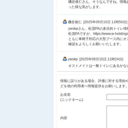
磯谷俊仁さん、そうなんですね。情報
った様な気がします。
磯谷俊仁 [2025年09月10日 11時50分]
ywskpさん、松茂PAの多目的トイ
松茂PAですが、https://www.w-holdings
ともに車椅子対応の大型ブース内にオ
確認をよろしくお願いいたします。
ywskp [2025年09月10日 11時24分]
オストメイトは一般トイレにあるかな
情報に誤りがある場合、評価に対する理由
どを他の利用者へ情報提供をお願いします
お名前
(ニックネーム)
内容