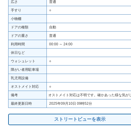
広さ
普通
手すり
○
小物棚
ドアの種類
自動
ドアの重さ
普通
利用時間
00:00 ～ 24:00
休日など
ウォシュレット
○
障がい者用駐車場
乳児用設備
オストメイト対応
○
備考
オストメイト対応は不明です。確かあった様な気が
最終更新日時
2025年09月10日 09時52分
ストリートビューを表示