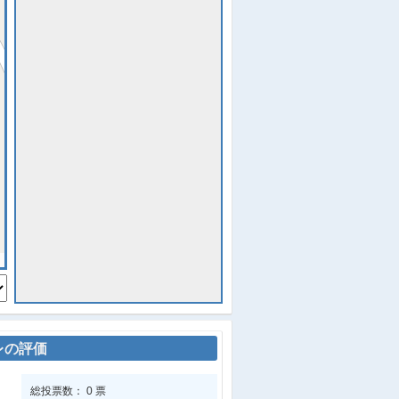
レの評価
総投票数： 0 票