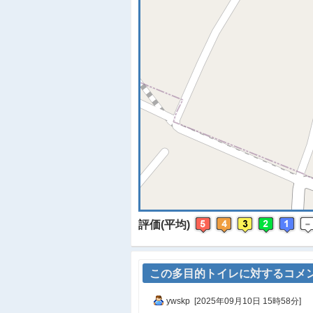
※
評価(平均)
この多目的トイレに対するコメ
ywskp [2025年09月10日 15時58分]