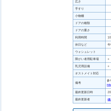
広さ
手すり
小物棚
ドアの種類
ドアの重さ
利用時間
10
休日など
年
ウォシュレット
障がい者用駐車場
○
乳児用設備
○
オストメイト対応
参
備考
htt
最終更新日時
20
最終更新者
磯