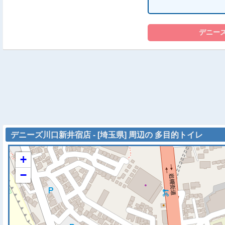
デニーズ川口新井宿店 - [埼玉県] 周辺の 多目的トイレ
+
−