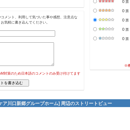
0
票
0
票
やコメント、利用して気づいた事や感想、注意点な
0
票
。お気軽に書き込んでください。
0
票
0
票
※
PAM対策のため日本語のコメントのみ受け付けてます
ケア川口新郷グループホーム] 周辺のストリートビュー