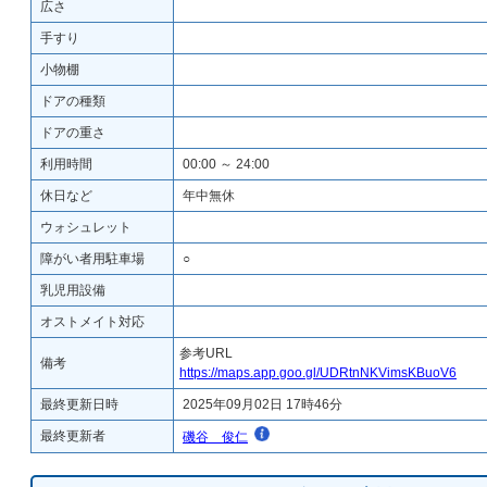
広さ
手すり
小物棚
ドアの種類
ドアの重さ
利用時間
00:00 ～ 24:00
休日など
年中無休
ウォシュレット
障がい者用駐車場
○
乳児用設備
オストメイト対応
参考URL
備考
https://maps.app.goo.gl/UDRtnNKVimsKBuoV6
最終更新日時
2025年09月02日 17時46分
最終更新者
磯谷 俊仁