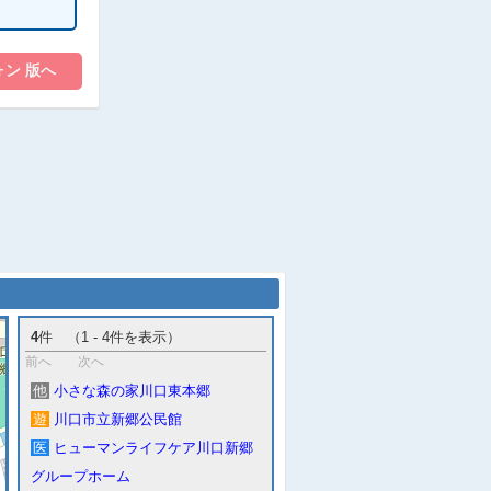
4
件 （1 - 4件を表示）
前へ
次へ
他
小さな森の家川口東本郷
遊
川口市立新郷公民館
医
ヒューマンライフケア川口新郷
グループホーム