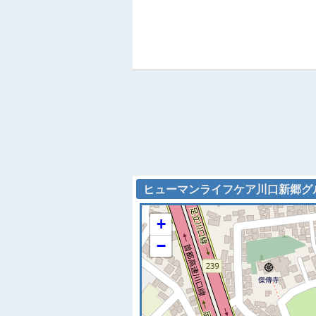
ヒューマンライフケア川口新郷グルー
+
−