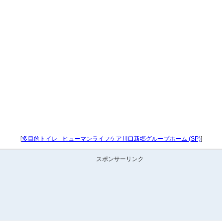
[
多目的トイレ - ヒューマンライフケア川口新郷グループホーム (SP)
]
スポンサーリンク