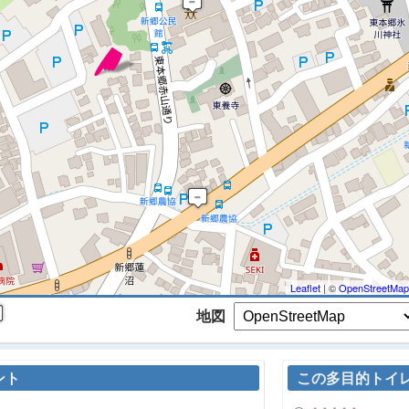
 マップを検索、表示中です ※
Leaflet
| ©
OpenStreetMap
地図
ント
この多目的トイ