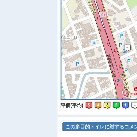
※
評価(平均)
この多目的トイレに対するコメ