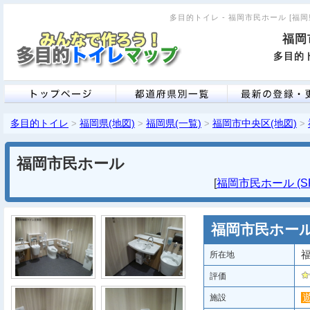
多目的トイレ - 福岡市民ホール [福岡県
福岡
多目的ト
多目的トイレ
福岡県(地図)
福岡県(一覧)
福岡市中央区(地図)
>
>
>
>
福岡市民ホール
[
福岡市民ホール (S
福岡市民ホー
福
所在地
評価
施設