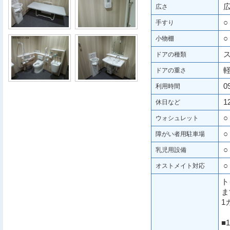
広
広さ
○
手すり
○
小物棚
ス
ドアの種類
軽
ドアの重さ
09
利用時間
12
休日など
○
ウォシュレット
○
障がい者用駐車場
○
乳児用設備
○
オストメイト対応
ト
ま
1
■