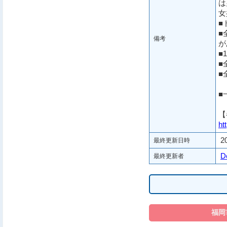
は
女
■
■
備考
が
■
■
■
■
【
ht
2
最終更新日時
D
最終更新者