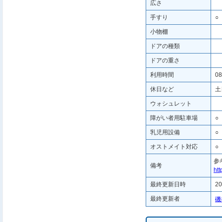
広さ
手すり
○
小物棚
ドアの種類
ドアの重さ
利用時間
08
休日など
土
ウォシュレット
障がい者用駐車場
○
乳児用設備
○
オストメイト対応
○
参
備考
htt
最終更新日時
20
最終更新者
磯