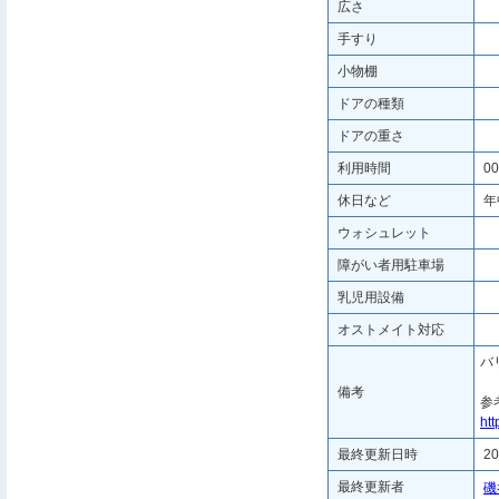
広さ
手すり
小物棚
ドアの種類
ドアの重さ
利用時間
00
休日など
年
ウォシュレット
障がい者用駐車場
乳児用設備
オストメイト対応
バ
備考
参
htt
最終更新日時
20
最終更新者
磯