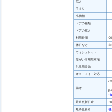
広さ
手すり
小物棚
ドアの種類
ドアの重さ
利用時間
00
休日など
年
ウォシュレット
障がい者用駐車場
乳児用設備
オストメイト対応
バ
備考
参
htt
最終更新日時
20
最終更新者
磯