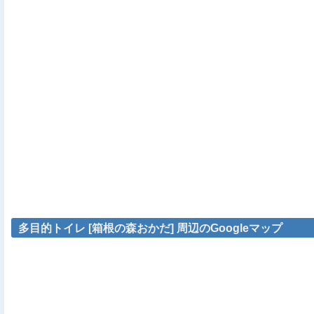
多目的トイレ [箱根の森おかだ] 周辺のGoogleマップ