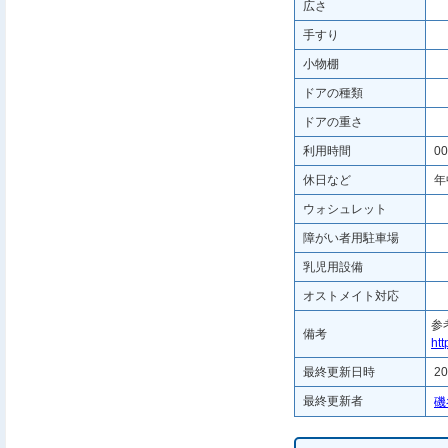
広さ
手すり
小物棚
ドアの種類
ドアの重さ
利用時間
00
休日など
年
ウォシュレット
障がい者用駐車場
乳児用設備
オストメイト対応
参
備考
htt
最終更新日時
20
最終更新者
磯