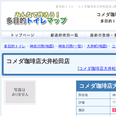
多目的トイレ - コメダ珈琲店大井松田店 [神奈
コメダ珈
多目的ト
多目的トイレ
神奈川県(地図)
神奈川県(一覧)
大井町(地図)
コ
>
>
>
>
コメダ珈琲店大井松田店
[
コメダ珈琲店大井松田
コメダ珈琲店
所在地
神
評価
施設
食