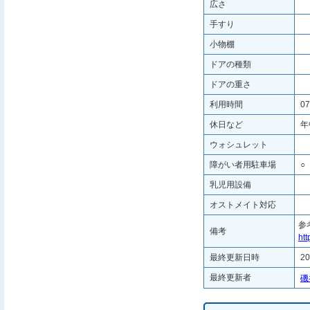
広さ
手すり
小物棚
ドアの種類
ドアの重さ
利用時間
07
休日など
年
ウォシュレット
障がい者用駐車場
○
乳児用設備
オストメイト対応
参
備考
ht
最終更新日時
20
最終更新者
磯