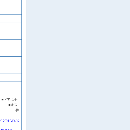
設置です。
手
オス
ます。 参
L
o-homerun.ht