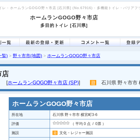
レ - ホームランGOGO野々市店 [石川県] (No.67916) - 多機能トイレ・バリア
ホームランGOGO野々市店
多目的トイレ [石川県]
一覧)
野々市市(地図)
ホームランGOGO野々市店
>
>
市店
[
ホームランGOGO野々市店 (SP)
]
遊
石川県 野々市市 横
ホームランGOGO野々市店
所在地
石川県 野々市市 横宮町3-6
評価
（ 平均 0 点 / 0票 ）
施設
遊
文化・レジャー施設