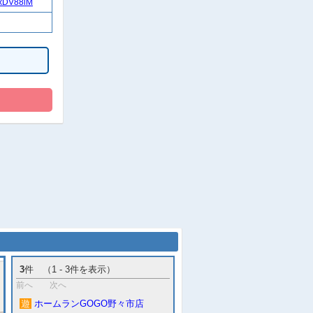
nxDV88iM
3
件 （1 - 3件を表示）
前へ
次へ
遊
ホームランGOGO野々市店