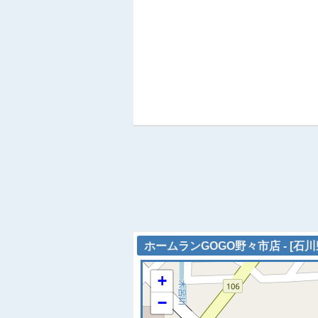
ホームランGOGO野々市店 - [石
+
−