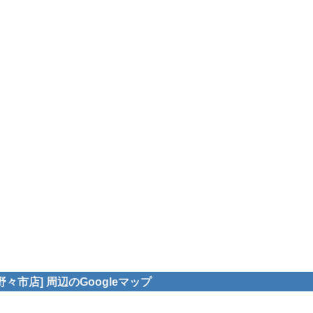
々市店] 周辺のGoogleマップ