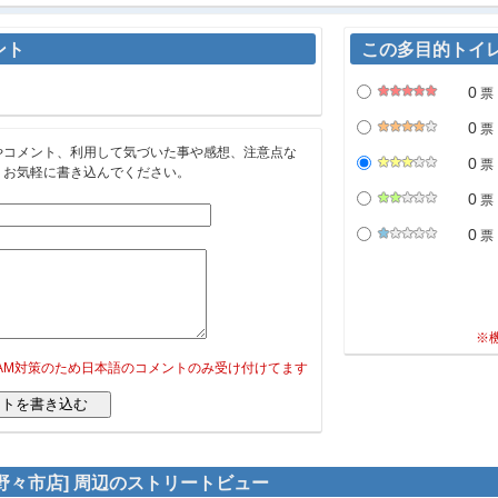
ント
この多目的トイ
0
票
0
票
やコメント、利用して気づいた事や感想、注意点な
0
票
。お気軽に書き込んでください。
0
票
0
票
※
PAM対策のため日本語のコメントのみ受け付けてます
O野々市店] 周辺のストリートビュー