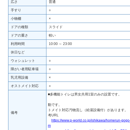
広さ
普通
手すり
○
小物棚
×
ドアの種類
スライド
ドアの重さ
軽い
利用時間
10:00 ～ 23:00
休日など
ウォシュレット
○
障がい者用駐車場
○
乳児用設備
×
オストメイト対応
○
■多機能トイレは男女共用1室のみの
■ドアは
動です。 ■
トメイト対応汚物流し（給湯設備付）があり
備考
考UR
https://www.p-world.co.jp/ishikawa/homerun-gog
m