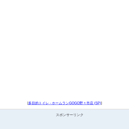
[
多目的トイレ - ホームランGOGO野々市店 (SP)
]
スポンサーリンク