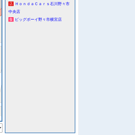
店
ＨｏｎｄａＣａｒｓ石川野々市
中央店
食
ビッグボーイ野々市横宮店