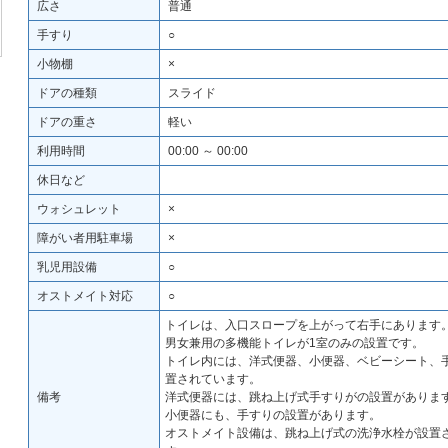
広さ
普通
手すり
○
小物棚
×
ドアの種類
スライド
ドアの重さ
軽い
利用時間
00:00 ～ 00:00
休日など
ウォシュレット
×
障がい者用駐車場
×
乳児用設備
○
オストメイト対応
○
トイレは、入口スロープを上がって右手にあります
男女兼用の多機能トイレが1室のみの設置です。
トイレ内には、洋式便器、小便器、ベビーシート、
置されています。
備考
洋式便器には、跳ね上げ式手すりがの設置がありま
小便器にも、手すりの設置があります。
オストメイト設備は、跳ね上げ式の洗浄水栓が設置