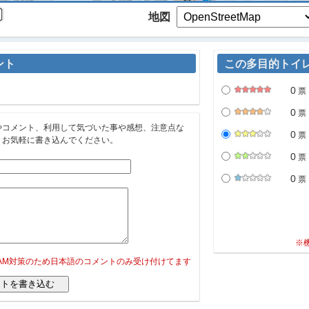
地図
ント
この多目的トイ
0
票
0
票
やコメント、利用して気づいた事や感想、注意点な
0
票
。お気軽に書き込んでください。
0
票
0
票
※
PAM対策のため日本語のコメントのみ受け付けてます