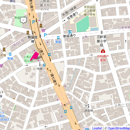
 マップを検索、表示中です ※
Leaflet
| ©
OpenStreetMap