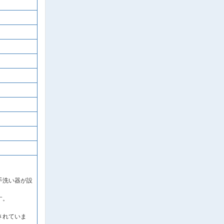
。
手洗い器が設
す。
されていま