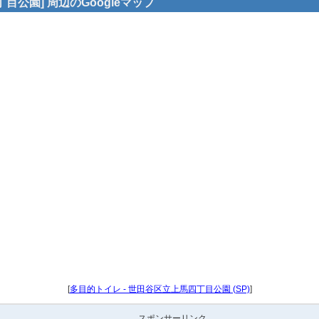
目公園] 周辺のGoogleマップ
[
多目的トイレ - 世田谷区立上馬四丁目公園 (SP)
]
スポンサーリンク