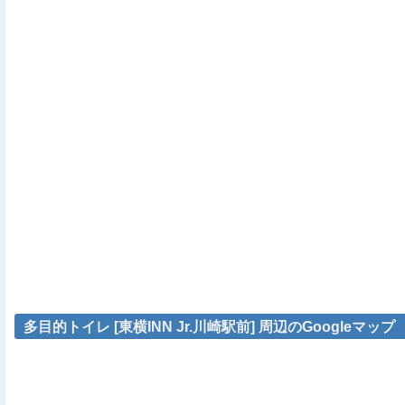
多目的トイレ [東横INN Jr.川崎駅前] 周辺のGoogleマップ