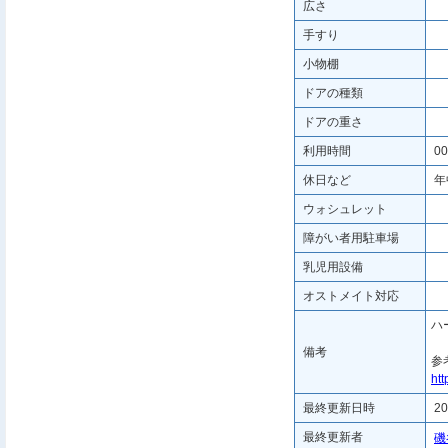
広さ
手すり
小物棚
ドアの種類
ドアの重さ
利用時間
00
休日など
年
ウォシュレット
障がい者用駐車場
乳児用設備
オストメイト対応
ハ
備考
参
htt
最終更新日時
20
最終更新者
磯