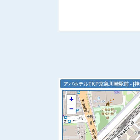
アパホテルTKP京急川崎駅前 - [
+
−