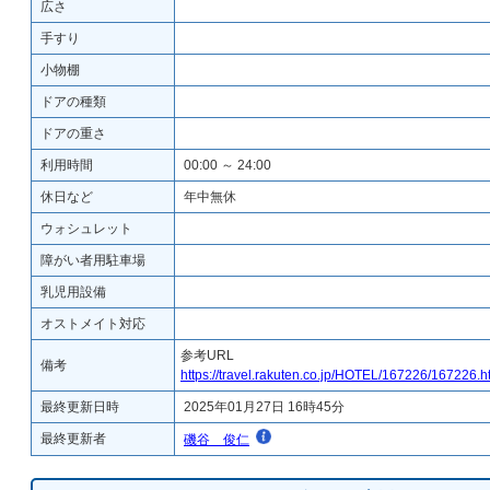
広さ
手すり
小物棚
ドアの種類
ドアの重さ
利用時間
00:00 ～ 24:00
休日など
年中無休
ウォシュレット
障がい者用駐車場
乳児用設備
オストメイト対応
参考URL
備考
https://travel.rakuten.co.jp/HOTEL/167226/167226.h
最終更新日時
2025年01月27日 16時45分
最終更新者
磯谷 俊仁