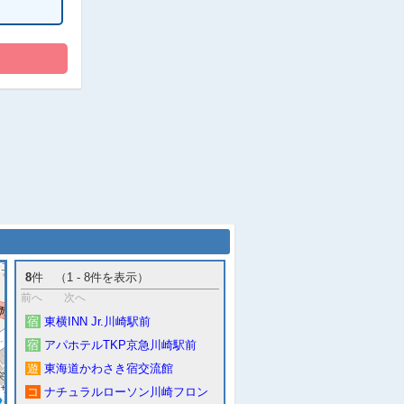
8
件 （1 - 8件を表示）
前へ
次へ
宿
東横INN Jr.川崎駅前
宿
アパホテルTKP京急川崎駅前
遊
東海道かわさき宿交流館
コ
ナチュラルローソン川崎フロン