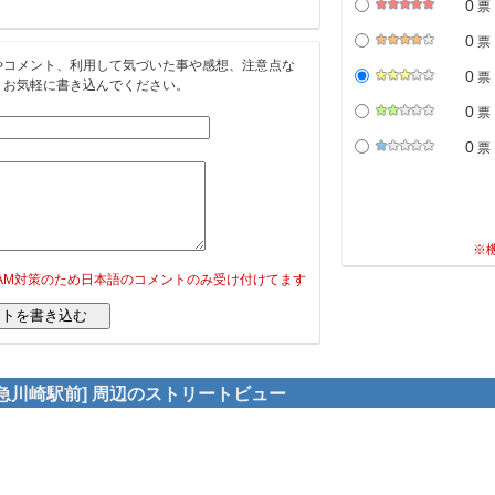
0
票
0
票
やコメント、利用して気づいた事や感想、注意点な
0
票
。お気軽に書き込んでください。
0
票
0
票
※
PAM対策のため日本語のコメントのみ受け付けてます
京急川崎駅前] 周辺のストリートビュー