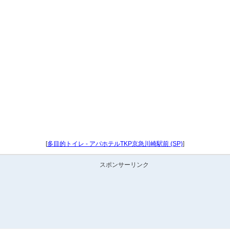
[
多目的トイレ - アパホテルTKP京急川崎駅前 (SP)
]
スポンサーリンク