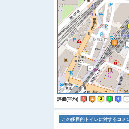
※
評価(平均)
この多目的トイレに対するコメ