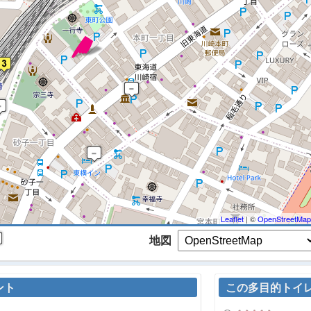
 マップを検索、表示中です ※
Leaflet
| ©
OpenStreetMap
地図
ント
この多目的トイ