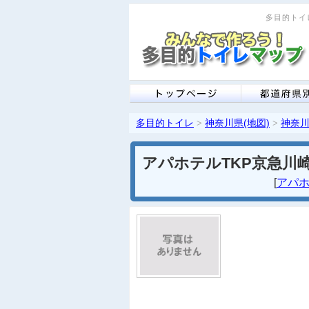
多目的トイレ
多目的トイレ
神奈川県(地図)
神奈川
>
>
アパホテルTKP京急川
[
アパホ