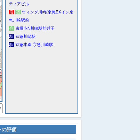
ティアビル
店
宿
ウィング川崎/京急EXイン京
急川崎駅前
宿
東横INN川崎駅前砂子
駅
京急川崎駅
駅
京急本線 京急川崎駅
レの評価